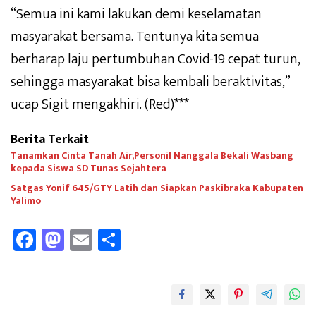
“Semua ini kami lakukan demi keselamatan
masyarakat bersama. Tentunya kita semua
berharap laju pertumbuhan Covid-19 cepat turun,
sehingga masyarakat bisa kembali beraktivitas,”
ucap Sigit mengakhiri. (Red)***
Berita Terkait
Tanamkan Cinta Tanah Air,Personil Nanggala Bekali Wasbang
kepada Siswa SD Tunas Sejahtera
Satgas Yonif 645/GTY Latih dan Siapkan Paskibraka Kabupaten
Yalimo
Fa
M
E
Sh
ce
as
m
ar
b
to
ail
e
oo
d