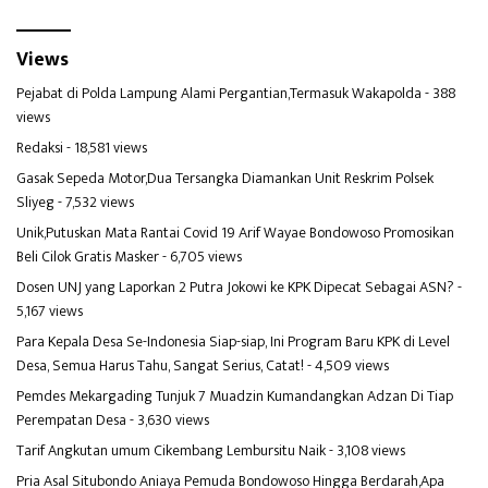
Views
Pejabat di Polda Lampung Alami Pergantian,Termasuk Wakapolda
- 388
views
Redaksi
- 18,581 views
Gasak Sepeda Motor,Dua Tersangka Diamankan Unit Reskrim Polsek
Sliyeg
- 7,532 views
Unik,Putuskan Mata Rantai Covid 19 Arif Wayae Bondowoso Promosikan
Beli Cilok Gratis Masker
- 6,705 views
Dosen UNJ yang Laporkan 2 Putra Jokowi ke KPK Dipecat Sebagai ASN?
-
5,167 views
Para Kepala Desa Se-Indonesia Siap-siap, Ini Program Baru KPK di Level
Desa, Semua Harus Tahu, Sangat Serius, Catat!
- 4,509 views
Pemdes Mekargading Tunjuk 7 Muadzin Kumandangkan Adzan Di Tiap
Perempatan Desa
- 3,630 views
Tarif Angkutan umum Cikembang Lembursitu Naik
- 3,108 views
Pria Asal Situbondo Aniaya Pemuda Bondowoso Hingga Berdarah,Apa