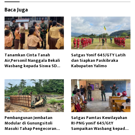
k
o
Baca Juga
n
Tanamkan Cinta Tanah
Satgas Yonif 645/GTY Latih
Air,Personil Nanggala Bekali
dan Siapkan Paskibraka
Wasbang kepada Siswa SD
Kabupaten Yalimo
Tunas Sejahtera
Pembangunan Jembatan
Satgas Pamtas Kewilayahan
Modular di Gunungsitoli
RI-PNG yonif 645/GtY
Masuki Tahap Pengecoran
Sampaikan Wasbang kepada
Abutmen
Siswa SDN Gunung Susu