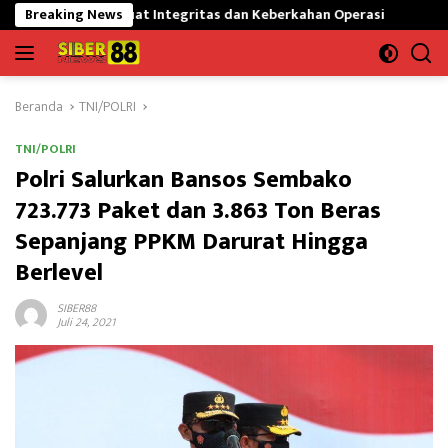
Langsung
kuat Integritas dan Keberkahan Operasi
Breaking News
Tanamkan Cinta Tan
ke
konten
Beranda
TNI/POLRI
TNI/POLRI
Polri Salurkan Bansos Sembako
723.773 Paket dan 3.863 Ton Beras
Sepanjang PPKM Darurat Hingga
Berlevel
SIBER88
Juli 24, 2021