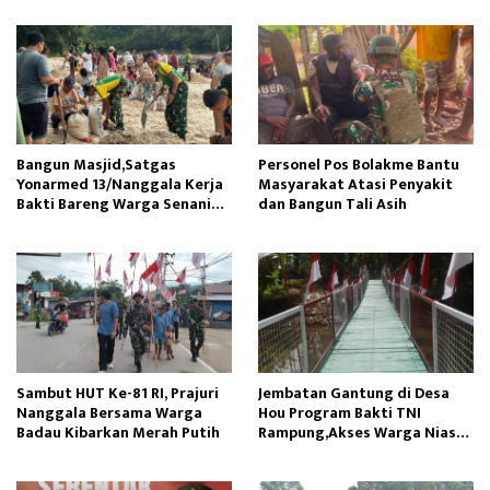
Bangun Masjid,Satgas
Personel Pos Bolakme Bantu
Yonarmed 13/Nanggala Kerja
Masyarakat Atasi Penyakit
Bakti Bareng Warga Senaning
dan Bangun Tali Asih
Ambil Pasir Sungai
Sambut HUT Ke-81 RI, Prajuri
Jembatan Gantung di Desa
Nanggala Bersama Warga
Hou Program Bakti TNI
Badau Kibarkan Merah Putih
Rampung,Akses Warga Nias
Lancar