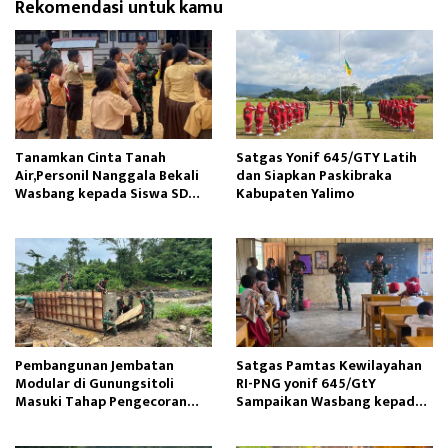
Rekomendasi untuk kamu
Tanamkan Cinta Tanah
Satgas Yonif 645/GTY Latih
Air,Personil Nanggala Bekali
dan Siapkan Paskibraka
Wasbang kepada Siswa SD
Kabupaten Yalimo
Tunas Sejahtera
Pembangunan Jembatan
Satgas Pamtas Kewilayahan
Modular di Gunungsitoli
RI-PNG yonif 645/GtY
Masuki Tahap Pengecoran
Sampaikan Wasbang kepada
Abutmen
Siswa SDN Gunung Susu