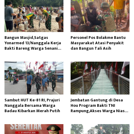
Bangun Masjid,Satgas
Personel Pos Bolakme Bantu
Yonarmed 13/Nanggala Kerja
Masyarakat Atasi Penyakit
Bakti Bareng Warga Senaning
dan Bangun Tali Asih
Ambil Pasir Sungai
Sambut HUT Ke-81 RI, Prajuri
Jembatan Gantung di Desa
Nanggala Bersama Warga
Hou Program Bakti TNI
Badau Kibarkan Merah Putih
Rampung,Akses Warga Nias
Lancar