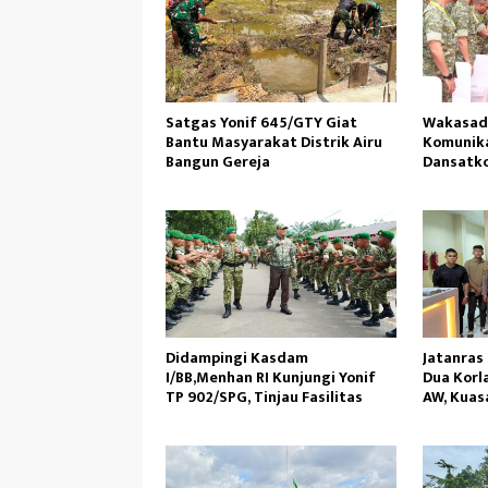
Satgas Yonif 645/GTY Giat
Wakasad
Bantu Masyarakat Distrik Airu
Komunik
Bangun Gereja ‎
Dansatko
Didampingi Kasdam
Jatanras
I/BB,Menhan RI Kunjungi Yonif
Dua Korl
TP 902/SPG, Tinjau Fasilitas
AW, Kuas
Hukum Pr