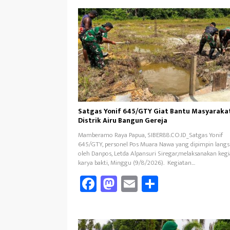
Satgas Yonif 645/GTY Giat Bantu Masyaraka
Distrik Airu Bangun Gereja ‎
Mamberamo Raya Papua, SIBER88.CO.ID_Satgas Yonif
645/GTY, personel Pos Muara Nawa yang dipimpin lang
oleh Danpos, Letda Alpansuri Siregar,melaksanakan keg
karya bakti, Minggu (9/8/2026). ‎ Kegiatan…
Fa
M
E
Sh
ce
as
m
ar
b
to
ail
e