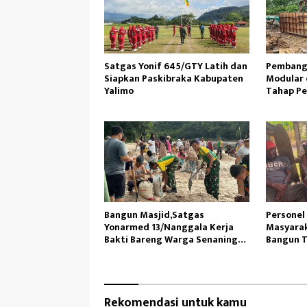
Satgas Yonif 645/GTY Latih dan
Pembang
Siapkan Paskibraka Kabupaten
Modular 
Yalimo
Tahap P
Bangun Masjid,Satgas
Personel
Yonarmed 13/Nanggala Kerja
Masyarak
Bakti Bareng Warga Senaning
Bangun T
Ambil Pasir Sungai
Rekomendasi untuk kamu