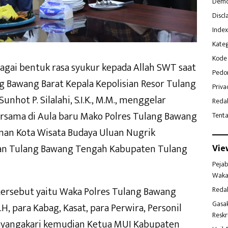
Demo
Discl
Index
Kateg
Kode 
agai bentuk rasa syukur kepada Allah SWT saat
Pedo
 Bawang Barat Kepala Kepolisian Resor Tulang
Priva
hot P. Silalahi, S.I.K., M.M., menggelar
Reda
ersama di Aula baru Mako Polres Tulang Bawang
Tent
aman Kota Wisata Budaya Uluan Nugrik
an Tulang Bawang Tengah Kabupaten Tulang
Vie
Pejab
Waka
tersebut yaitu Waka Polres Tulang Bawang
Reda
Gasa
.H, para Kabag, Kasat, para Perwira, Personil
Reskr
hayangakari kemudian Ketua MUI Kabupaten