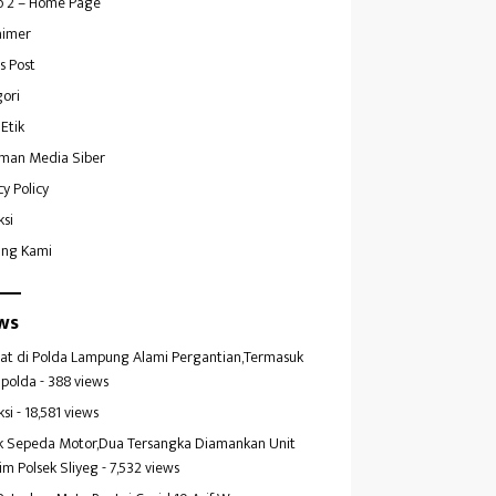
 2 – Home Page
aimer
s Post
ori
Etik
man Media Siber
cy Policy
ksi
ang Kami
ws
at di Polda Lampung Alami Pergantian,Termasuk
polda
- 388 views
ksi
- 18,581 views
k Sepeda Motor,Dua Tersangka Diamankan Unit
im Polsek Sliyeg
- 7,532 views