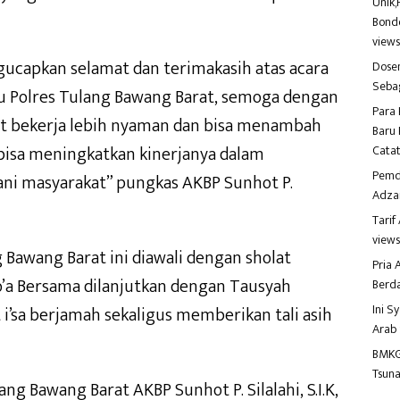
Unik,
Bondo
view
gucapkan selamat dan terimakasih atas acara
Dosen
Seba
u Polres Tulang Bawang Barat, semoga dengan
Para 
at bekerja lebih nyaman dan bisa menambah
Baru 
bisa meningkatkan kinerjanya dalam
Catat
Pemd
ni masyarakat” pungkas AKBP Sunhot P.
Adza
Tari
view
 Bawang Barat ini diawali dengan sholat
Pria
o’a Bersama dilanjutkan dengan Tausyah
Berd
Ini S
t i’sa berjamah sekaligus memberikan tali asih
Arab
BMKG
Tsuna
 Bawang Barat AKBP Sunhot P. Silalahi, S.I.K,