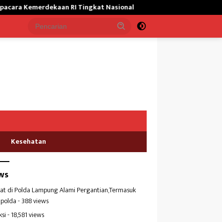
 Tingkat Nasional
Satgas Yonif 645/GTY Giat Bantu Masyarak
Kesehatan
ws
at di Polda Lampung Alami Pergantian,Termasuk
polda
- 388 views
ksi
- 18,581 views