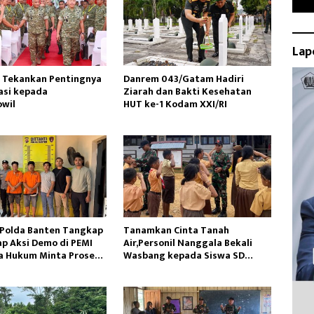
Lap
 Tekankan Pentingnya
Danrem 043/Gatam Hadiri
asi kepada
Ziarah dan Bakti Kesehatan
wil
HUT ke-1 Kodam XXI/RI
 Polda Banten Tangkap
Tanamkan Cinta Tanah
ap Aksi Demo di PEMI
Air,Personil Nanggala Bekali
a Hukum Minta Proses
Wasbang kepada Siswa SD
ofesional
Tunas Sejahtera