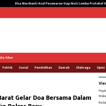
i Asal Pesawaran Siap Ikuti Lomba Protokol Upacara Kemerdekaan RI
ia Siber
Politik
Sosial
Pendidikan
Daerah
Olahraga
Opini
Vie
Pejab
Barat Gelar Doa Bersama Dalam
Waka
Reda