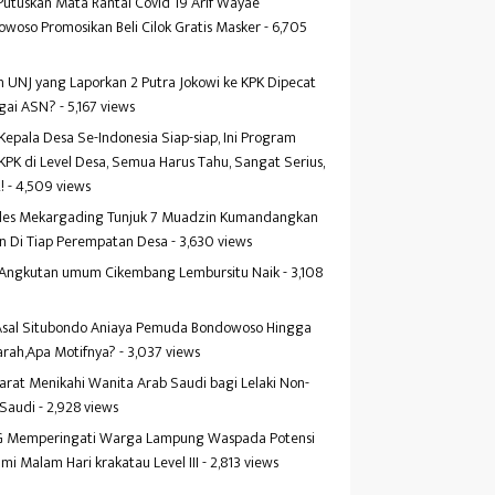
Putuskan Mata Rantai Covid 19 Arif Wayae
woso Promosikan Beli Cilok Gratis Masker
- 6,705
s
 UNJ yang Laporkan 2 Putra Jokowi ke KPK Dipecat
gai ASN?
- 5,167 views
Kepala Desa Se-Indonesia Siap-siap, Ini Program
KPK di Level Desa, Semua Harus Tahu, Sangat Serius,
!
- 4,509 views
es Mekargading Tunjuk 7 Muadzin Kumandangkan
n Di Tiap Perempatan Desa
- 3,630 views
f Angkutan umum Cikembang Lembursitu Naik
- 3,108
s
 Asal Situbondo Aniaya Pemuda Bondowoso Hingga
arah,Apa Motifnya?
- 3,037 views
yarat Menikahi Wanita Arab Saudi bagi Lelaki Non-
 Saudi
- 2,928 views
 Memperingati Warga Lampung Waspada Potensi
mi Malam Hari krakatau Level III
- 2,813 views