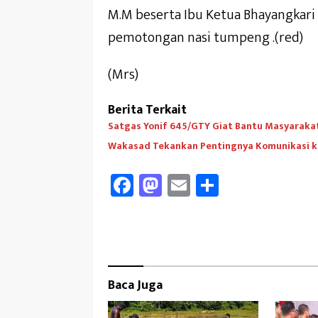
M.M beserta Ibu Ketua Bhayangkari
pemotongan nasi tumpeng .(red)
(Mrs)
Berita Terkait
Satgas Yonif 645/GTY Giat Bantu Masyarakat 
Wakasad Tekankan Pentingnya Komunikasi k
Fa
M
E
Sh
ce
as
m
ar
b
to
ail
e
oo
d
k
o
Baca Juga
n