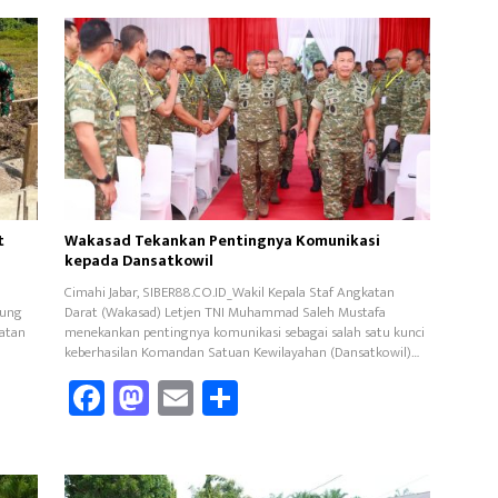
t
Wakasad Tekankan Pentingnya Komunikasi
kepada Dansatkowil
Cimahi Jabar, SIBER88.CO.ID_Wakil Kepala Staf Angkatan
sung
Darat (Wakasad) Letjen TNI Muhammad Saleh Mustafa
iatan
menekankan pentingnya komunikasi sebagai salah satu kunci
keberhasilan Komandan Satuan Kewilayahan (Dansatkowil)…
Fa
M
E
Sh
ce
as
m
ar
b
to
ail
e