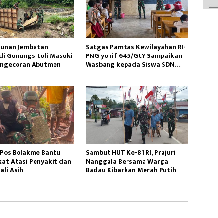
unan Jembatan
Satgas Pamtas Kewilayahan RI-
di Gunungsitoli Masuki
PNG yonif 645/GtY Sampaikan
engecoran Abutmen
Wasbang kepada Siswa SDN
Gunung Susu
 Pos Bolakme Bantu
Sambut HUT Ke-81 RI, Prajuri
at Atasi Penyakit dan
Nanggala Bersama Warga
ali Asih
Badau Kibarkan Merah Putih