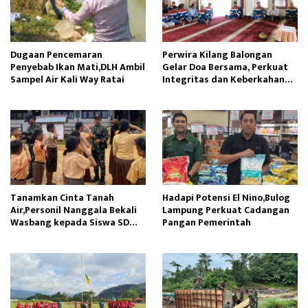
Dugaan Pencemaran
Perwira Kilang Balongan
Penyebab Ikan Mati,DLH Ambil
Gelar Doa Bersama, Perkuat
Sampel Air Kali Way Ratai
Integritas dan Keberkahan
Operasi
Tanamkan Cinta Tanah
Hadapi Potensi El Nino,Bulog
Air,Personil Nanggala Bekali
Lampung Perkuat Cadangan
Wasbang kepada Siswa SD
Pangan Pemerintah
Tunas Sejahtera