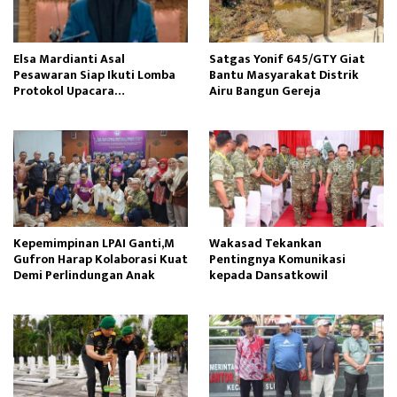
Elsa Mardianti Asal
Satgas Yonif 645/GTY Giat
Pesawaran Siap Ikuti Lomba
Bantu Masyarakat Distrik
Protokol Upacara
Airu Bangun Gereja ‎
Kemerdekaan RI Tingkat
Nasional
Kepemimpinan LPAI Ganti,M
Wakasad Tekankan
Gufron Harap Kolaborasi Kuat
Pentingnya Komunikasi
Demi Perlindungan Anak
kepada Dansatkowil