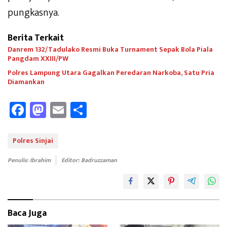
pungkasnya.
Berita Terkait
Danrem 132/Tadulako Resmi Buka Turnament Sepak Bola Piala
Pangdam XXIII/PW
Polres Lampung Utara Gagalkan Peredaran Narkoba, Satu Pria
Diamankan
Fa
M
E
Sh
ce
as
m
ar
b
to
ail
e
Polres Sinjai
oo
d
Penulis: Ibrahim
Editor: Badruzzaman
k
o
n
Baca Juga