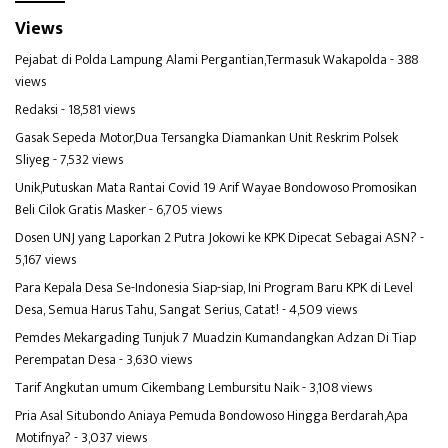
Views
Pejabat di Polda Lampung Alami Pergantian,Termasuk Wakapolda
- 388
views
Redaksi
- 18,581 views
Gasak Sepeda Motor,Dua Tersangka Diamankan Unit Reskrim Polsek
Sliyeg
- 7,532 views
Unik,Putuskan Mata Rantai Covid 19 Arif Wayae Bondowoso Promosikan
Beli Cilok Gratis Masker
- 6,705 views
Dosen UNJ yang Laporkan 2 Putra Jokowi ke KPK Dipecat Sebagai ASN?
-
5,167 views
Para Kepala Desa Se-Indonesia Siap-siap, Ini Program Baru KPK di Level
Desa, Semua Harus Tahu, Sangat Serius, Catat!
- 4,509 views
Pemdes Mekargading Tunjuk 7 Muadzin Kumandangkan Adzan Di Tiap
Perempatan Desa
- 3,630 views
Tarif Angkutan umum Cikembang Lembursitu Naik
- 3,108 views
Pria Asal Situbondo Aniaya Pemuda Bondowoso Hingga Berdarah,Apa
Motifnya?
- 3,037 views