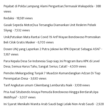
Pejabat di Polda Lampung Alami Pergantian,Termasuk Wakapolda
- 388
views
Redaksi
- 18,581 views
Gasak Sepeda Motor,Dua Tersangka Diamankan Unit Reskrim Polsek
Sliyeg
- 7,532 views
Unik,Putuskan Mata Rantai Covid 19 Arif Wayae Bondowoso Promosikan
Beli Cilok Gratis Masker
- 6,705 views
Dosen UNJ yang Laporkan 2 Putra Jokowi ke KPK Dipecat Sebagai ASN?
-
5,167 views
Para Kepala Desa Se-Indonesia Siap-siap, Ini Program Baru KPK di Level
Desa, Semua Harus Tahu, Sangat Serius, Catat!
- 4,509 views
Pemdes Mekargading Tunjuk 7 Muadzin Kumandangkan Adzan Di Tiap
Perempatan Desa
- 3,630 views
Tarif Angkutan umum Cikembang Lembursitu Naik
- 3,108 views
Pria Asal Situbondo Aniaya Pemuda Bondowoso Hingga Berdarah,Apa
Motifnya?
- 3,037 views
Ini Syarat Menikahi Wanita Arab Saudi bagi Lelaki Non-Arab Saudi
- 2,928