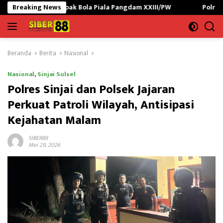
Langsung
ak Bola Piala Pangdam XXIII/PW
Breaking News
Polres Lampung Utara Gag
ke
konten
Beranda
Berita
Nasional
Nasional
,
Sinjai Sulsel
Polres Sinjai dan Polsek Jajaran
Perkuat Patroli Wilayah, Antisipasi
Kejahatan Malam
SIBER88
Mei 29, 2026