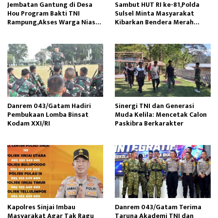
Jembatan Gantung di Desa
Sambut HUT RI ke-81,Polda
Hou Program Bakti TNI
Sulsel Minta Masyarakat
Rampung,Akses Warga Nias
Kibarkan Bendera Merah
Lancar
Putih
Danrem 043/Gatam Hadiri
Sinergi TNI dan Generasi
Pembukaan Lomba Binsat
Muda Kelila: Mencetak Calon
Kodam XXI/RI
Paskibra Berkarakter
Kapolres Sinjai Imbau
Danrem 043/Gatam Terima
Masyarakat Agar Tak Ragu
Taruna Akademi TNI dan