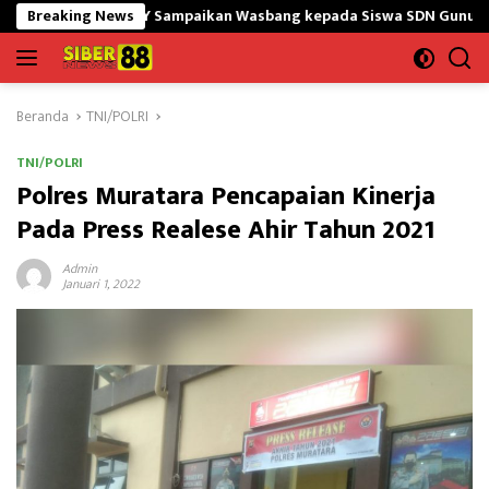
Langsung
5/GtY Sampaikan Wasbang kepada Siswa SDN Gunung Susu
Breaking News
B
ke
konten
Beranda
TNI/POLRI
TNI/POLRI
Polres Muratara Pencapaian Kinerja
Pada Press Realese Ahir Tahun 2021
Admin
Januari 1, 2022