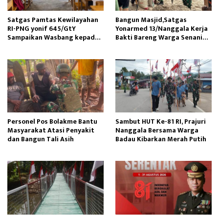
Satgas Pamtas Kewilayahan
Bangun Masjid,Satgas
RI-PNG yonif 645/GtY
Yonarmed 13/Nanggala Kerja
Sampaikan Wasbang kepada
Bakti Bareng Warga Senaning
Siswa SDN Gunung Susu
Ambil Pasir Sungai
Personel Pos Bolakme Bantu
Sambut HUT Ke-81 RI, Prajuri
Masyarakat Atasi Penyakit
Nanggala Bersama Warga
dan Bangun Tali Asih
Badau Kibarkan Merah Putih