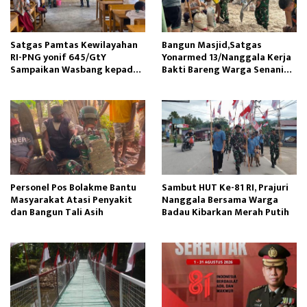
Satgas Pamtas Kewilayahan
Bangun Masjid,Satgas
RI-PNG yonif 645/GtY
Yonarmed 13/Nanggala Kerja
Sampaikan Wasbang kepada
Bakti Bareng Warga Senaning
Siswa SDN Gunung Susu
Ambil Pasir Sungai
Personel Pos Bolakme Bantu
Sambut HUT Ke-81 RI, Prajuri
Masyarakat Atasi Penyakit
Nanggala Bersama Warga
dan Bangun Tali Asih
Badau Kibarkan Merah Putih