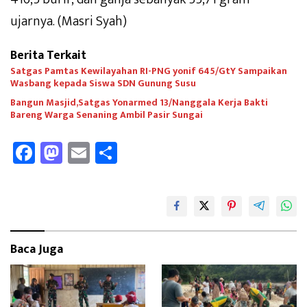
ujarnya. (Masri Syah)
Berita Terkait
Satgas Pamtas Kewilayahan RI-PNG yonif 645/GtY Sampaikan
Wasbang kepada Siswa SDN Gunung Susu
Bangun Masjid,Satgas Yonarmed 13/Nanggala Kerja Bakti
Bareng Warga Senaning Ambil Pasir Sungai
Fa
M
E
Sh
ce
as
m
ar
b
to
ail
e
oo
d
k
o
Baca Juga
n