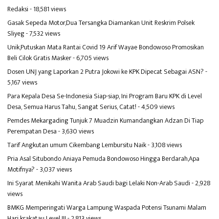
Redaksi
- 18,581 views
Gasak Sepeda Motor,Dua Tersangka Diamankan Unit Reskrim Polsek
Sliyeg
- 7,532 views
Unik,Putuskan Mata Rantai Covid 19 Arif Wayae Bondowoso Promosikan
Beli Cilok Gratis Masker
- 6,705 views
Dosen UNJ yang Laporkan 2 Putra Jokowi ke KPK Dipecat Sebagai ASN?
-
5,167 views
Para Kepala Desa Se-Indonesia Siap-siap, Ini Program Baru KPK di Level
Desa, Semua Harus Tahu, Sangat Serius, Catat!
- 4,509 views
Pemdes Mekargading Tunjuk 7 Muadzin Kumandangkan Adzan Di Tiap
Perempatan Desa
- 3,630 views
Tarif Angkutan umum Cikembang Lembursitu Naik
- 3,108 views
Pria Asal Situbondo Aniaya Pemuda Bondowoso Hingga Berdarah,Apa
Motifnya?
- 3,037 views
Ini Syarat Menikahi Wanita Arab Saudi bagi Lelaki Non-Arab Saudi
- 2,928
views
BMKG Memperingati Warga Lampung Waspada Potensi Tsunami Malam
Hari krakatau Level III
- 2,813 views