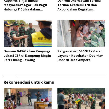
Kapolres Sinjai Imbau
Danrem 043/Gatam Terima
Masyarakat Agar Tak Ragu
Taruna Akademi TNI dan
Hubungi 110 Jika dalam
Akpol dalam Kegiatan
Keadaan Mendesak
Integratif Bhakti Sekolah
Rakyat
Danrem 043/Gatam Kunjungi
Satgas Yonif 645/GTY Gelar
Lokasi CSR di Kampung Ringin
Layanan Kesehatan Door-to-
Sari Tulang Bawang
Door di Desa Ampera
Rekomendasi untuk kamu