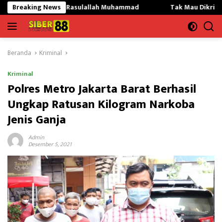
Langsung
i Rasulallah Muhammad
Breaking News
Tak Mau Dikritik,Kepsek SMKN 01
ke
konten
Beranda
Kriminal
Kriminal
Polres Metro Jakarta Barat Berhasil
Ungkap Ratusan Kilogram Narkoba
Jenis Ganja
Admin
Desember 5, 2021