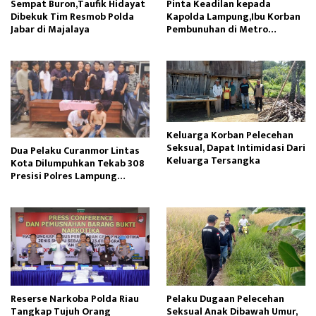
Sempat Buron,Taufik Hidayat
Pinta Keadilan kepada
Dibekuk Tim Resmob Polda
Kapolda Lampung,Ibu Korban
Jabar di Majalaya
Pembunuhan di Metro
Menangis Histeris
Keluarga Korban Pelecehan
Seksual, Dapat Intimidasi Dari
Dua Pelaku Curanmor Lintas
Keluarga Tersangka
Kota Dilumpuhkan Tekab 308
Presisi Polres Lampung
Tengah
Reserse Narkoba Polda Riau
Pelaku Dugaan Pelecehan
Tangkap Tujuh Orang
Seksual Anak Dibawah Umur,