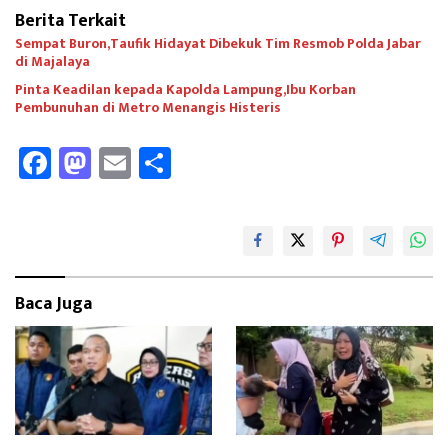
Berita Terkait
Sempat Buron,Taufik Hidayat Dibekuk Tim Resmob Polda Jabar
di Majalaya
Pinta Keadilan kepada Kapolda Lampung,Ibu Korban
Pembunuhan di Metro Menangis Histeris
Fa
M
E
Sh
ce
as
m
ar
b
to
ail
e
oo
d
k
o
Baca Juga
n