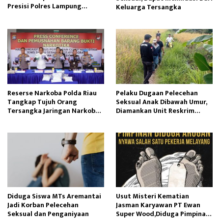
Presisi Polres Lampung
Keluarga Tersangka
Tengah
Reserse Narkoba Polda Riau
Pelaku Dugaan Pelecehan
Tangkap Tujuh Orang
Seksual Anak Dibawah Umur,
Tersangka Jaringan Narkoba
Diamankan Unit Reskrim
Internasional
Polsek Semende
Diduga Siswa MTs Aremantai
Usut Misteri Kematian
Jadi Korban Pelecehan
Jasman Karyawan PT Ewan
Seksual dan Penganiyaan
Super Wood,Diduga Pimpinan