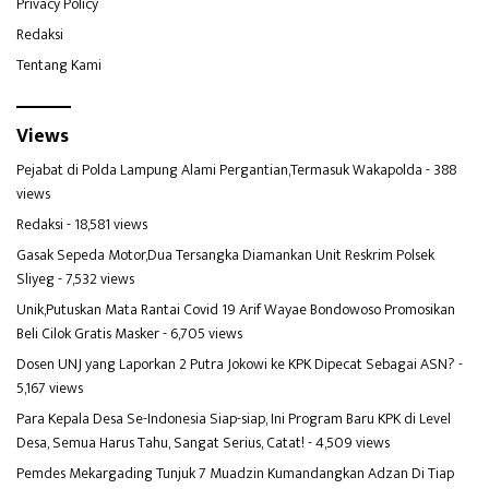
Privacy Policy
Redaksi
Tentang Kami
Views
Pejabat di Polda Lampung Alami Pergantian,Termasuk Wakapolda
- 388
views
Redaksi
- 18,581 views
Gasak Sepeda Motor,Dua Tersangka Diamankan Unit Reskrim Polsek
Sliyeg
- 7,532 views
Unik,Putuskan Mata Rantai Covid 19 Arif Wayae Bondowoso Promosikan
Beli Cilok Gratis Masker
- 6,705 views
Dosen UNJ yang Laporkan 2 Putra Jokowi ke KPK Dipecat Sebagai ASN?
-
5,167 views
Para Kepala Desa Se-Indonesia Siap-siap, Ini Program Baru KPK di Level
Desa, Semua Harus Tahu, Sangat Serius, Catat!
- 4,509 views
Pemdes Mekargading Tunjuk 7 Muadzin Kumandangkan Adzan Di Tiap