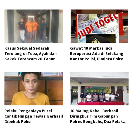
Manajemen Perusahaan
Kasus Seksual Sedarah
Gawat 18 Markas Judi
Terulang di Toba, Ayah dan
Beroperasi Ada di Belakang
Kakek Terancam 20 Tahun
Kantor Polisi, Diminta Polres
Penjara
Pelabuhan Belawan Bertindak
Pelaku Penganiaya Purel
10 Maling Kabel Berhasil
Cantik Hingga Tewas, Berhasil
Diringkus Tim Gabungan
Dibekuk Polisi
Polres Bengkalis, Dua Pelaku
Masih Buron