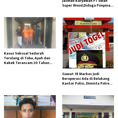
Jasman Karyawan PT Ewan
Super Wood,Diduga Pimpinan
Manajemen Perusahaan
Kasus Seksual Sedarah
Terulang di Toba, Ayah dan
Kakek Terancam 20 Tahun
Penjara
Gawat 18 Markas Judi
Beroperasi Ada di Belakang
Kantor Polisi, Diminta Polres
Pelabuhan Belawan Bertindak