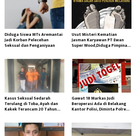
Diduga Siswa MTs Aremantai
Usut Misteri Kematian
Jadi Korban Pelecehan
Jasman Karyawan PT Ewan
Seksual dan Penganiyaan
Super Wood,Diduga Pimpinan
Manajemen Perusahaan
Kasus Seksual Sedarah
Gawat 18 Markas Judi
Terulang di Toba, Ayah dan
Beroperasi Ada di Belakang
Kakek Terancam 20 Tahun
Kantor Polisi, Diminta Polres
Penjara
Pelabuhan Belawan Bertindak