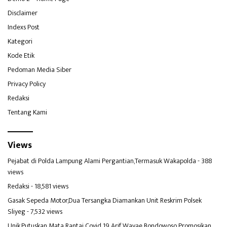
Disclaimer
Indexs Post
Kategori
Kode Etik
Pedoman Media Siber
Privacy Policy
Redaksi
Tentang Kami
Views
Pejabat di Polda Lampung Alami Pergantian,Termasuk Wakapolda
- 388
views
Redaksi
- 18,581 views
Gasak Sepeda Motor,Dua Tersangka Diamankan Unit Reskrim Polsek
Sliyeg
- 7,532 views
Unik,Putuskan Mata Rantai Covid 19 Arif Wayae Bondowoso Promosikan