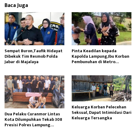
k
o
Baca Juga
n
Sempat Buron,Taufik Hidayat
Pinta Keadilan kepada
Dibekuk Tim Resmob Polda
Kapolda Lampung,Ibu Korban
Jabar di Majalaya
Pembunuhan di Metro
Menangis Histeris
Keluarga Korban Pelecehan
Seksual, Dapat Intimidasi Dari
Dua Pelaku Curanmor Lintas
Keluarga Tersangka
Kota Dilumpuhkan Tekab 308
Presisi Polres Lampung
Tengah