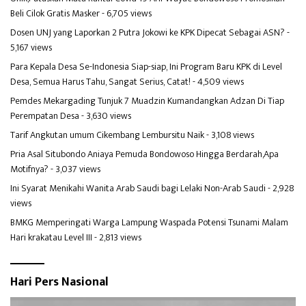
Beli Cilok Gratis Masker
- 6,705 views
Dosen UNJ yang Laporkan 2 Putra Jokowi ke KPK Dipecat Sebagai ASN?
-
5,167 views
Para Kepala Desa Se-Indonesia Siap-siap, Ini Program Baru KPK di Level
Desa, Semua Harus Tahu, Sangat Serius, Catat!
- 4,509 views
Pemdes Mekargading Tunjuk 7 Muadzin Kumandangkan Adzan Di Tiap
Perempatan Desa
- 3,630 views
Tarif Angkutan umum Cikembang Lembursitu Naik
- 3,108 views
Pria Asal Situbondo Aniaya Pemuda Bondowoso Hingga Berdarah,Apa
Motifnya?
- 3,037 views
Ini Syarat Menikahi Wanita Arab Saudi bagi Lelaki Non-Arab Saudi
- 2,928
views
BMKG Memperingati Warga Lampung Waspada Potensi Tsunami Malam
Hari krakatau Level III
- 2,813 views
Hari Pers Nasional