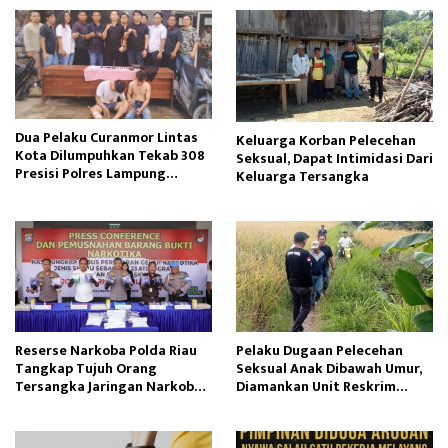
Dua Pelaku Curanmor Lintas
Keluarga Korban Pelecehan
Kota Dilumpuhkan Tekab 308
Seksual, Dapat Intimidasi Dari
Presisi Polres Lampung
Keluarga Tersangka
Tengah
Reserse Narkoba Polda Riau
Pelaku Dugaan Pelecehan
Tangkap Tujuh Orang
Seksual Anak Dibawah Umur,
Tersangka Jaringan Narkoba
Diamankan Unit Reskrim
Internasional
Polsek Semende