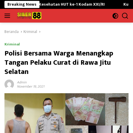
Langsung
kti Kesehatan HUT ke-1 Kodam XXI/RI
Breaking News
Kuwu Opang Ajak Mas
ke
konten
Beranda
Kriminal
Kriminal
Polisi Bersama Warga Menangkap
Tangan Pelaku Curat di Rawa Jitu
Selatan
Admin
November 19, 2021