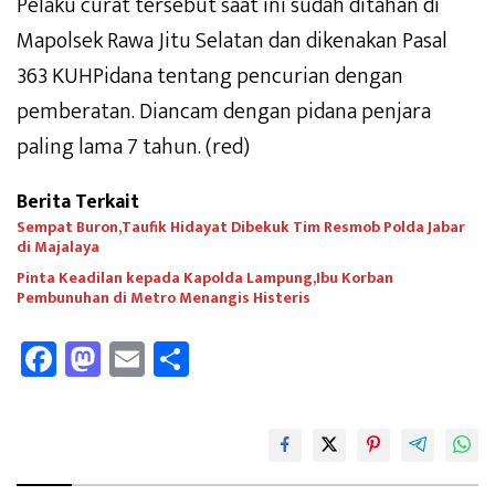
Pelaku curat tersebut saat ini sudah ditahan di
Mapolsek Rawa Jitu Selatan dan dikenakan Pasal
363 KUHPidana tentang pencurian dengan
pemberatan. Diancam dengan pidana penjara
paling lama 7 tahun. (red)
Berita Terkait
Sempat Buron,Taufik Hidayat Dibekuk Tim Resmob Polda Jabar
di Majalaya
Pinta Keadilan kepada Kapolda Lampung,Ibu Korban
Pembunuhan di Metro Menangis Histeris
Fa
M
E
Sh
ce
as
m
ar
b
to
ail
e
oo
d