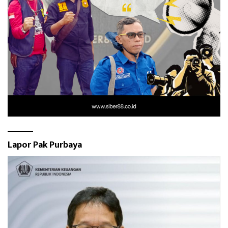
Lapor Pak Purbaya