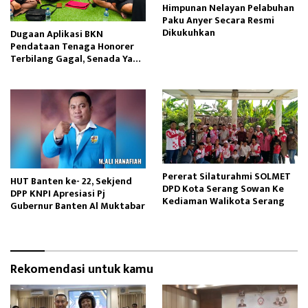
Himpunan Nelayan Pelabuhan
Paku Anyer Secara Resmi
Dikukuhkan
Dugaan Aplikasi BKN
Pendataan Tenaga Honorer
Terbilang Gagal, Senada Yang
di Lontarkan Ketum FPNPB
Non Katagori
Pererat Silaturahmi SOLMET
HUT Banten ke- 22, Sekjend
DPD Kota Serang Sowan Ke
DPP KNPI Apresiasi Pj
Kediaman Walikota Serang
Gubernur Banten Al Muktabar
Rekomendasi untuk kamu