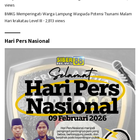
views
BMKG Memperingati Warga Lampung Waspada Potensi Tsunami Malam
Hari krakatau Level III
- 2,813 views
Hari Pers Nasional