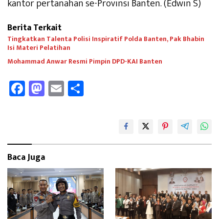
kantor pertanahan se-Provinsi Banten. (Edwin S)
Berita Terkait
Tingkatkan Talenta Polisi Inspiratif Polda Banten, Pak Bhabin
Isi Materi Pelatihan
Mohammad Anwar Resmi Pimpin DPD-KAI Banten
Fa
M
E
Sh
ce
as
m
ar
b
to
ail
e
oo
d
k
o
Baca Juga
n