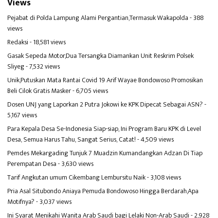
Views
Pejabat di Polda Lampung Alami Pergantian,Termasuk Wakapolda
- 388
views
Redaksi
- 18,581 views
Gasak Sepeda Motor,Dua Tersangka Diamankan Unit Reskrim Polsek
Sliyeg
- 7,532 views
Unik,Putuskan Mata Rantai Covid 19 Arif Wayae Bondowoso Promosikan
Beli Cilok Gratis Masker
- 6,705 views
Dosen UNJ yang Laporkan 2 Putra Jokowi ke KPK Dipecat Sebagai ASN?
-
5,167 views
Para Kepala Desa Se-Indonesia Siap-siap, Ini Program Baru KPK di Level
Desa, Semua Harus Tahu, Sangat Serius, Catat!
- 4,509 views
Pemdes Mekargading Tunjuk 7 Muadzin Kumandangkan Adzan Di Tiap
Perempatan Desa
- 3,630 views
Tarif Angkutan umum Cikembang Lembursitu Naik
- 3,108 views
Pria Asal Situbondo Aniaya Pemuda Bondowoso Hingga Berdarah,Apa
Motifnya?
- 3,037 views
Ini Syarat Menikahi Wanita Arab Saudi bagi Lelaki Non-Arab Saudi
- 2,928