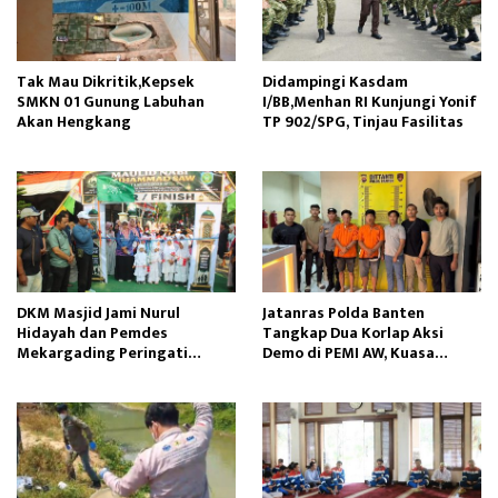
Tak Mau Dikritik,Kepsek
Didampingi Kasdam
SMKN 01 Gunung Labuhan
I/BB,Menhan RI Kunjungi Yonif
Akan Hengkang
TP 902/SPG, Tinjau Fasilitas
DKM Masjid Jami Nurul
Jatanras Polda Banten
Hidayah dan Pemdes
Tangkap Dua Korlap Aksi
Mekargading Peringati
Demo di PEMI AW, Kuasa
Maulid Nabi Muhammad
Hukum Minta Proses Hukum
Profesional