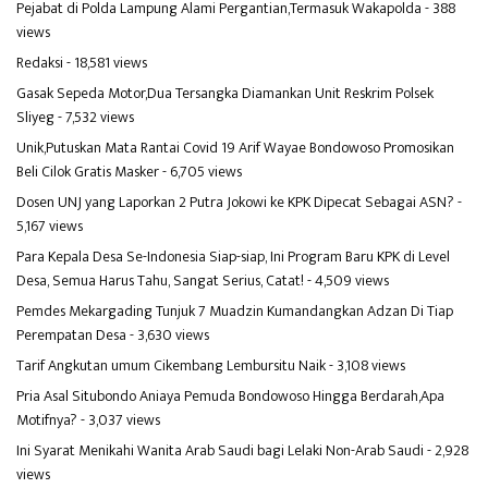
Pejabat di Polda Lampung Alami Pergantian,Termasuk Wakapolda
- 388
views
Redaksi
- 18,581 views
Gasak Sepeda Motor,Dua Tersangka Diamankan Unit Reskrim Polsek
Sliyeg
- 7,532 views
Unik,Putuskan Mata Rantai Covid 19 Arif Wayae Bondowoso Promosikan
Beli Cilok Gratis Masker
- 6,705 views
Dosen UNJ yang Laporkan 2 Putra Jokowi ke KPK Dipecat Sebagai ASN?
-
5,167 views
Para Kepala Desa Se-Indonesia Siap-siap, Ini Program Baru KPK di Level
Desa, Semua Harus Tahu, Sangat Serius, Catat!
- 4,509 views
Pemdes Mekargading Tunjuk 7 Muadzin Kumandangkan Adzan Di Tiap
Perempatan Desa
- 3,630 views
Tarif Angkutan umum Cikembang Lembursitu Naik
- 3,108 views
Pria Asal Situbondo Aniaya Pemuda Bondowoso Hingga Berdarah,Apa
Motifnya?
- 3,037 views
Ini Syarat Menikahi Wanita Arab Saudi bagi Lelaki Non-Arab Saudi
- 2,928
views