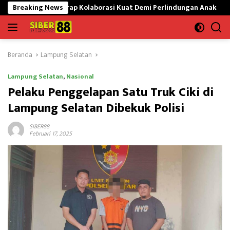
Langsung
n Harap Kolaborasi Kuat Demi Perlindungan Anak
Breaking News
Wakasad 
ke
konten
Beranda
Lampung Selatan
Lampung Selatan
,
Nasional
Pelaku Penggelapan Satu Truk Ciki di
Lampung Selatan Dibekuk Polisi
SIBER88
Februari 17, 2025