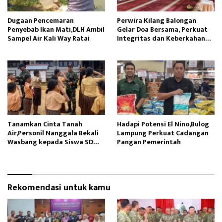
Dugaan Pencemaran
Perwira Kilang Balongan
Penyebab Ikan Mati,DLH Ambil
Gelar Doa Bersama, Perkuat
Sampel Air Kali Way Ratai
Integritas dan Keberkahan
Operasi
Tanamkan Cinta Tanah
Hadapi Potensi El Nino,Bulog
Air,Personil Nanggala Bekali
Lampung Perkuat Cadangan
Wasbang kepada Siswa SD
Pangan Pemerintah
Tunas Sejahtera
Rekomendasi untuk kamu