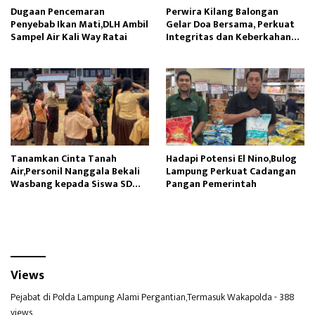
Dugaan Pencemaran
Perwira Kilang Balongan
Penyebab Ikan Mati,DLH Ambil
Gelar Doa Bersama, Perkuat
Sampel Air Kali Way Ratai
Integritas dan Keberkahan
Operasi
Tanamkan Cinta Tanah
Hadapi Potensi El Nino,Bulog
Air,Personil Nanggala Bekali
Lampung Perkuat Cadangan
Wasbang kepada Siswa SD
Pangan Pemerintah
Tunas Sejahtera
Views
Pejabat di Polda Lampung Alami Pergantian,Termasuk Wakapolda
- 388
views