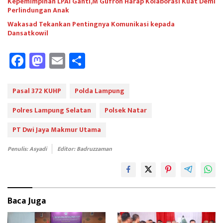
Kepemimpinan LPAI Ganti,M Gufron Harap Kolaborasi Kuat Demi
Perlindungan Anak
Wakasad Tekankan Pentingnya Komunikasi kepada
Dansatkowil
Fa
M
E
Sh
ce
as
m
ar
b
to
ail
e
Pasal 372 KUHP
Polda Lampung
oo
d
Polres Lampung Selatan
Polsek Natar
k
o
PT Dwi Jaya Makmur Utama
n
Penulis: Asyadi
Editor: Badruzzaman
Baca Juga