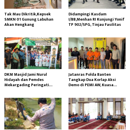
Tak Mau Dikritik,Kepsek
Didampingi Kasdam
SMKN 01 Gunung Labuhan
I/BB,Menhan RI Kunjungi Yonif
Akan Hengkang
TP 902/SPG, Tinjau Fasilitas
DKM Masjid Jami Nurul
Jatanras Polda Banten
Hidayah dan Pemdes
Tangkap Dua Korlap Aksi
Mekargading Peringati
Demo di PEMI AW, Kuasa
Maulid Nabi Muhammad
Hukum Minta Proses Hukum
Profesional