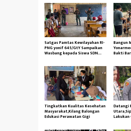
Satgas Pamtas Kewilayahan RI-
Bangun M
PNG yonif 645/GtY Sampaikan
Yonarmed
Wasbang kepada Siswa SDN
Bakti Ba
Gunung Susu
Ambil Pa
Tingkatkan Kualitas Kesehatan
Datangi P
Masyarakat,Kilang Balongan
Utara,Sip
Edukasi Perawatan Gigi
Lakukan 