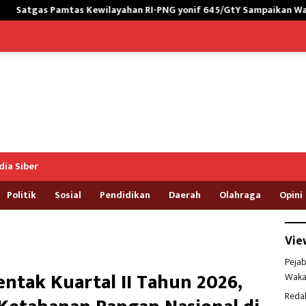
layahan RI-PNG yonif 645/GtY Sampaikan Wasbang kepada Siswa S
ia Siber
Politik
Sosial
Pendidikan
Daerah
Olahraga
Opini
Vie
Pejab
ntak Kuartal II Tahun 2026,
Waka
Reda