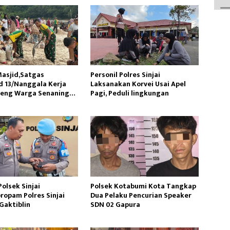
asjid,Satgas
Personil Polres Sinjai
 13/Nanggala Kerja
Laksanakan Korvei Usai Apel
reng Warga Senaning
Pagi, Peduli lingkungan
sir Sungai
olsek Sinjai
Polsek Kotabumi Kota Tangkap
ropam Polres Sinjai
Dua Pelaku Pencurian Speaker
Gaktiblin
SDN 02 Gapura