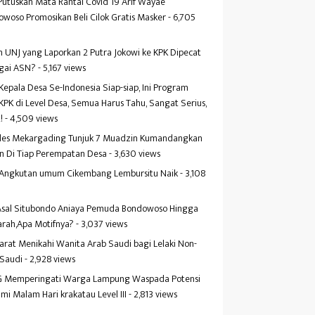
Putuskan Mata Rantai Covid 19 Arif Wayae
woso Promosikan Beli Cilok Gratis Masker
- 6,705
s
 UNJ yang Laporkan 2 Putra Jokowi ke KPK Dipecat
gai ASN?
- 5,167 views
Kepala Desa Se-Indonesia Siap-siap, Ini Program
KPK di Level Desa, Semua Harus Tahu, Sangat Serius,
!
- 4,509 views
es Mekargading Tunjuk 7 Muadzin Kumandangkan
n Di Tiap Perempatan Desa
- 3,630 views
f Angkutan umum Cikembang Lembursitu Naik
- 3,108
s
 Asal Situbondo Aniaya Pemuda Bondowoso Hingga
arah,Apa Motifnya?
- 3,037 views
yarat Menikahi Wanita Arab Saudi bagi Lelaki Non-
 Saudi
- 2,928 views
 Memperingati Warga Lampung Waspada Potensi
mi Malam Hari krakatau Level III
- 2,813 views