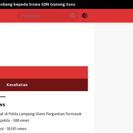
DN Gunung Susu
Bangun Masjid,Satgas Yonarmed 13/Nanggal
Kesehatan
ws
at di Polda Lampung Alami Pergantian,Termasuk
polda
- 388 views
ksi
- 18,581 views