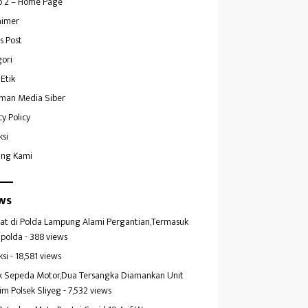
 2 – Home Page
aimer
s Post
ori
Etik
man Media Siber
cy Policy
ksi
ang Kami
ws
at di Polda Lampung Alami Pergantian,Termasuk
polda
- 388 views
ksi
- 18,581 views
k Sepeda Motor,Dua Tersangka Diamankan Unit
im Polsek Sliyeg
- 7,532 views