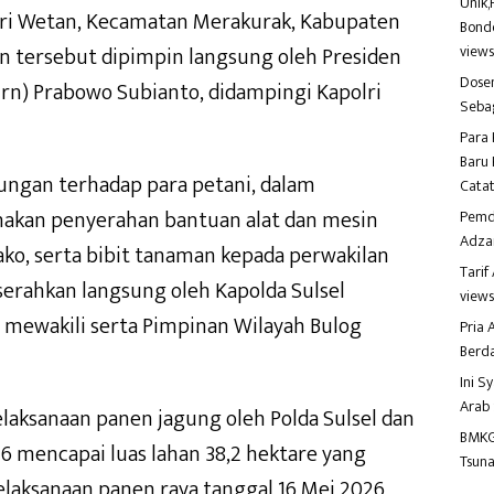
Unik,
wiri Wetan, Kecamatan Merakurak, Kabupaten
Bondo
an tersebut dipimpin langsung oleh Presiden
view
Dosen
urn) Prabowo Subianto, didampingi Kapolri
Seba
Para 
Baru 
ungan terhadap para petani, dalam
Catat
nakan penyerahan bantuan alat dan mesin
Pemd
Adza
ako, serta bibit tanaman kepada perwakilan
Tari
serahkan langsung oleh Kapolda Sulsel
view
 mewakili serta Pimpinan Wilayah Bulog
Pria
Berd
Ini S
Arab
laksanaan panen jagung oleh Polda Sulsel dan
BMKG
6 mencapai luas lahan 38,2 hektare yang
Tsuna
pelaksanaan panen raya tanggal 16 Mei 2026,