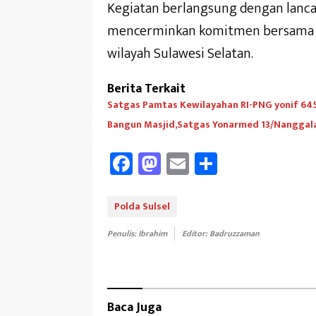
Kegiatan berlangsung dengan lanc
mencerminkan komitmen bersama 
wilayah Sulawesi Selatan.
Berita Terkait
Satgas Pamtas Kewilayahan RI-PNG yonif 6
Bangun Masjid,Satgas Yonarmed 13/Nanggala 
Fa
M
E
Sh
ce
as
m
ar
b
to
ail
e
Polda Sulsel
oo
d
Penulis: Ibrahim
Editor: Badruzzaman
k
o
n
Baca Juga