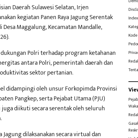
Demo
sian Daerah Sulawesi Selatan, Irjen
Discl
anakan kegiatan Panen Raya Jagung Serentak
Index
 di Desa Maggalung, Kecamatan Mandalle,
Kateg
26).
Kode 
Pedo
i dukungan Polri terhadap program ketahanan
Priva
nergitas antara Polri, pemerintah daerah dan
Reda
Tent
duktivitas sektor pertanian.
el didampingi oleh unsur Forkopimda Provinsi
Vie
paten Pangkep, serta Pejabat Utama (PJU)
Pejab
Waka
i juga diikuti secara serentak oleh seluruh
Reda
.
Gasa
Reskr
a Jagung dilaksanakan secara virtual dan