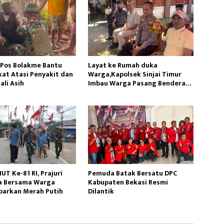
 Pos Bolakme Bantu
Layat ke Rumah duka
at Atasi Penyakit dan
Warga,Kapolsek Sinjai Timur
ali Asih
Imbau Warga Pasang Bendera
Merah Putih
T Ke-81 RI, Prajuri
Pemuda Batak Bersatu DPC
a Bersama Warga
Kabupaten Bekasi Resmi
barkan Merah Putih
Dilantik