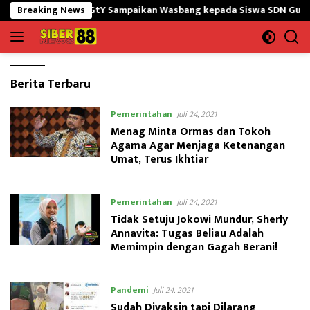
Langsung
 yonif 645/GtY Sampaikan Wasbang kepada Siswa SDN Gunung Susu
Breaking News
ke
konten
Siber88.co.id
Berita Terbaru
|
Siber88
Pemerintahan
Juli 24, 2021
News
Menag Minta Ormas dan Tokoh
Agama Agar Menjaga Ketenangan
Umat, Terus Ikhtiar
Pemerintahan
Juli 24, 2021
Tidak Setuju Jokowi Mundur, Sherly
Annavita: Tugas Beliau Adalah
Memimpin dengan Gagah Berani!
Pandemi
Juli 24, 2021
Sudah Divaksin tapi Dilarang