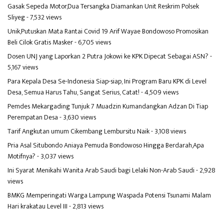
Gasak Sepeda Motor,Dua Tersangka Diamankan Unit Reskrim Polsek
Sliyeg
- 7,532 views
Unik,Putuskan Mata Rantai Covid 19 Arif Wayae Bondowoso Promosikan
Beli Cilok Gratis Masker
- 6,705 views
Dosen UNJ yang Laporkan 2 Putra Jokowi ke KPK Dipecat Sebagai ASN?
-
5,167 views
Para Kepala Desa Se-Indonesia Siap-siap, Ini Program Baru KPK di Level
Desa, Semua Harus Tahu, Sangat Serius, Catat!
- 4,509 views
Pemdes Mekargading Tunjuk 7 Muadzin Kumandangkan Adzan Di Tiap
Perempatan Desa
- 3,630 views
Tarif Angkutan umum Cikembang Lembursitu Naik
- 3,108 views
Pria Asal Situbondo Aniaya Pemuda Bondowoso Hingga Berdarah,Apa
Motifnya?
- 3,037 views
Ini Syarat Menikahi Wanita Arab Saudi bagi Lelaki Non-Arab Saudi
- 2,928
views
BMKG Memperingati Warga Lampung Waspada Potensi Tsunami Malam
Hari krakatau Level III
- 2,813 views