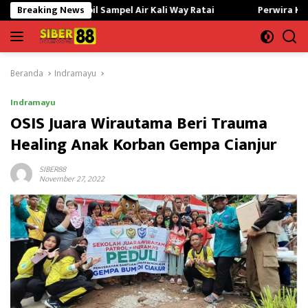
Langsung
bil Sampel Air Kali Way Ratai
Breaking News
Perwira Kilang Balongan Ge
ke
konten
Beranda
Indramayu
Indramayu
OSIS Juara Wirautama Beri Trauma
Healing Anak Korban Gempa Cianjur
SIBER88
November 27, 2022