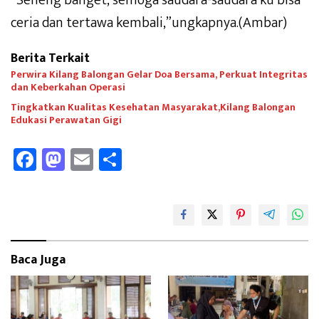
“Seneng banget, semoga saudara-saudara ku bisa
ceria dan tertawa kembali,”ungkapnya.(Ambar)
Berita Terkait
Perwira Kilang Balongan Gelar Doa Bersama, Perkuat Integritas
dan Keberkahan Operasi
Tingkatkan Kualitas Kesehatan Masyarakat,Kilang Balongan
Edukasi Perawatan Gigi
Fa
M
E
Sh
ce
as
m
ar
b
to
ail
e
oo
d
k
o
Baca Juga
n