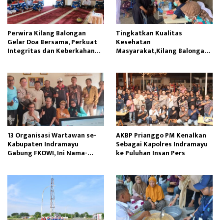
Perwira Kilang Balongan
Tingkatkan Kualitas
Gelar Doa Bersama, Perkuat
Kesehatan
Integritas dan Keberkahan
Masyarakat,Kilang Balongan
Operasi
Edukasi Perawatan Gigi
13 Organisasi Wartawan se-
AKBP Prianggo PM Kenalkan
Kabupaten Indramayu
Sebagai Kapolres Indramayu
Gabung FKOWI, Ini Nama-
ke Puluhan Insan Pers
namanya