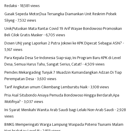
Redaksi
- 18,581 views
Gasak Sepeda Motor,Dua Tersangka Diamankan Unit Reskrim Polsek
Sliyeg
- 7,532 views
Unik,Putuskan Mata Rantai Covid 19 Arif Wayae Bondowoso Promosikan
Beli Cilok Gratis Masker
- 6,705 views
Dosen UNJ yang Laporkan 2 Putra Jokowi ke KPK Dipecat Sebagai ASN?
-
5,167 views
Para Kepala Desa Se-Indonesia Siap-siap, Ini Program Baru KPK di Level
Desa, Semua Harus Tahu, Sangat Serius, Catat!
- 4,509 views
Pemdes Mekargading Tunjuk 7 Muadzin Kumandangkan Adzan Di Tiap
Perempatan Desa
- 3,630 views
Tarif Angkutan umum Cikembang Lembursitu Naik
- 3,108 views
Pria Asal Situbondo Aniaya Pemuda Bondowoso Hingga Berdarah,Apa
Motifnya?
- 3,037 views
Ini Syarat Menikahi Wanita Arab Saudi bagi Lelaki Non-Arab Saudi
- 2,928
views
BMKG Memperingati Warga Lampung Waspada Potensi Tsunami Malam
Hari krakatau Level III
- 2,813 views