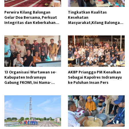
Perwira Kilang Balongan
Tingkatkan Kualitas
Gelar Doa Bersama, Perkuat
Kesehatan
Integritas dan Keberkahan
Masyarakat,Kilang Balongan
Operasi
Edukasi Perawatan Gigi
13 Organisasi Wartawan se-
AKBP Prianggo PM Kenalkan
Kabupaten Indramayu
Sebagai Kapolres Indramayu
Gabung FKOWI, Ini Nama-
ke Puluhan Insan Pers
namanya