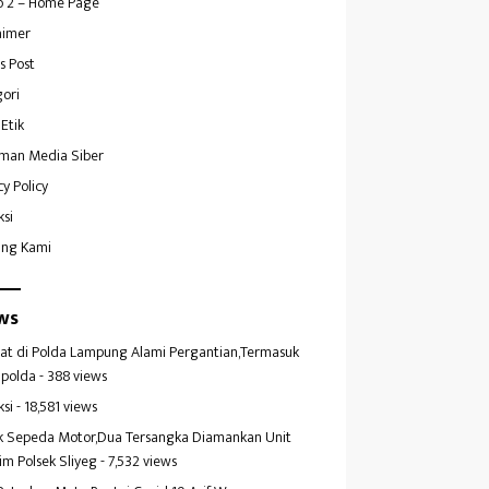
 2 – Home Page
aimer
s Post
ori
Etik
man Media Siber
cy Policy
ksi
ang Kami
ws
at di Polda Lampung Alami Pergantian,Termasuk
polda
- 388 views
ksi
- 18,581 views
k Sepeda Motor,Dua Tersangka Diamankan Unit
im Polsek Sliyeg
- 7,532 views