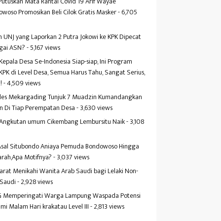
Putuskan Mata Rantai Covid 19 Arif Wayae
woso Promosikan Beli Cilok Gratis Masker
- 6,705
s
 UNJ yang Laporkan 2 Putra Jokowi ke KPK Dipecat
gai ASN?
- 5,167 views
Kepala Desa Se-Indonesia Siap-siap, Ini Program
KPK di Level Desa, Semua Harus Tahu, Sangat Serius,
!
- 4,509 views
es Mekargading Tunjuk 7 Muadzin Kumandangkan
n Di Tiap Perempatan Desa
- 3,630 views
f Angkutan umum Cikembang Lembursitu Naik
- 3,108
s
 Asal Situbondo Aniaya Pemuda Bondowoso Hingga
arah,Apa Motifnya?
- 3,037 views
yarat Menikahi Wanita Arab Saudi bagi Lelaki Non-
 Saudi
- 2,928 views
 Memperingati Warga Lampung Waspada Potensi
mi Malam Hari krakatau Level III
- 2,813 views