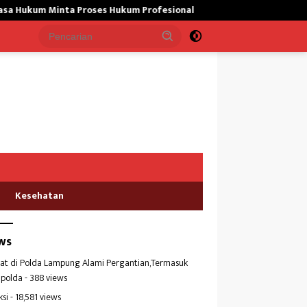
es Hukum Profesional
Dugaan Pencemaran Penyebab Ikan Mat
Kesehatan
ws
at di Polda Lampung Alami Pergantian,Termasuk
polda
- 388 views
ksi
- 18,581 views