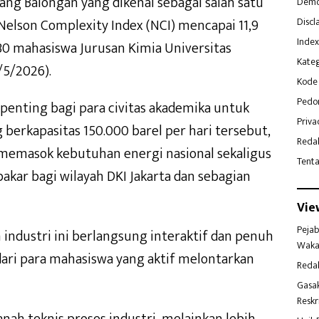
lang Balongan yang dikenal sebagai salah satu
Demo
Discl
Nelson Complexity Index (NCI) mencapai 11,9
Index
30 mahasiswa Jurusan Kimia Universitas
Kateg
/5/2026).
Kode 
Pedo
enting bagi para civitas akademika untuk
Priva
 berkapasitas 150.000 barel per hari tersebut,
Reda
memasok kebutuhan energi nasional sekaligus
Tent
kar bagi wilayah DKI Jakarta dan sebagian
Vie
Pejab
 industri ini berlangsung interaktif dan penuh
Waka
 dari para mahasiswa yang aktif melontarkan
Reda
Gasa
Reskr