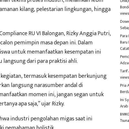
anah teknis proses industri, melainkan lebih
Unik,
Bondo
amanan kilang, pelestarian lingkungan, hingga
view
Dosen
Seba
Compliance RU VI Balongan, Rizky Anggia Putri,
Para 
calon pemimpin masa depan ini. Dalam
Baru 
Catat
iswa untuk memanfaatkan kesempatan ini
Pemd
angsung dari para praktisi ahli.
Adza
Tari
 kegiatan, termasuk kesempatan berkunjung
view
irkan langsung narasumber andal di
Pria
Berd
n manfaatkan momen ini, jangan segan untuk
Ini S
anya apa saja,” ujar Rizky.
Arab
BMKG
hwa industri pengolahan migas saat ini
Tsuna
i pemahaman holistik.