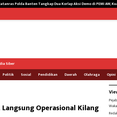
 Tangkap Dua Korlap Aksi Demo di PEMI AW, Kuasa Hukum Minta Pros
ia Siber
Politik
Sosial
Pendidikan
Daerah
Olahraga
Opini
Vie
Pejab
 Langsung Operasional Kilang
Waka
Reda