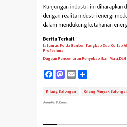
Kunjungan industri ini diharapkan
dengan realita industri energi mod
dalam mendukung ketahanan energi 
Berita Terkait
Jatanras Polda Banten Tangkap Dua Korlap A
Profesional
Dugaan Pencemaran Penyebab Ikan Mati,DLH A
Fa
M
E
Sh
ce
as
m
ar
b
to
ail
e
Kilang Balongan
Kilang Minyak Balonga
oo
d
Penulis: B Zaman
k
o
n