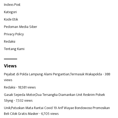
Indexs Post
Kategori
Kode Etik
Pedoman Media Siber
Privacy Policy
Redaksi
Tentang Kami
Views
Pejabat di Polda Lampung Alami Pergantian,Termasuk Wakapolda
- 388
views
Redaksi
- 18,581 views
Gasak Sepeda Motor,Dua Tersangka Diamankan Unit Reskrim Polsek
Sliyeg
- 7,532 views
Unik,Putuskan Mata Rantai Covid 19 Arif Wayae Bondowoso Promosikan
Beli Cilok Gratis Masker
- 6,705 views