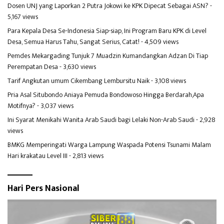
Dosen UNJ yang Laporkan 2 Putra Jokowi ke KPK Dipecat Sebagai ASN?
-
5,167 views
Para Kepala Desa Se-Indonesia Siap-siap, Ini Program Baru KPK di Level
Desa, Semua Harus Tahu, Sangat Serius, Catat!
- 4,509 views
Pemdes Mekargading Tunjuk 7 Muadzin Kumandangkan Adzan Di Tiap
Perempatan Desa
- 3,630 views
Tarif Angkutan umum Cikembang Lembursitu Naik
- 3,108 views
Pria Asal Situbondo Aniaya Pemuda Bondowoso Hingga Berdarah,Apa
Motifnya?
- 3,037 views
Ini Syarat Menikahi Wanita Arab Saudi bagi Lelaki Non-Arab Saudi
- 2,928
views
BMKG Memperingati Warga Lampung Waspada Potensi Tsunami Malam
Hari krakatau Level III
- 2,813 views
Hari Pers Nasional