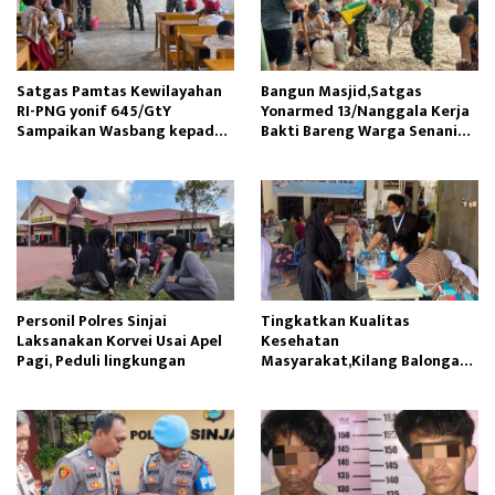
Satgas Pamtas Kewilayahan
Bangun Masjid,Satgas
RI-PNG yonif 645/GtY
Yonarmed 13/Nanggala Kerja
Sampaikan Wasbang kepada
Bakti Bareng Warga Senaning
Siswa SDN Gunung Susu
Ambil Pasir Sungai
Personil Polres Sinjai
Tingkatkan Kualitas
Laksanakan Korvei Usai Apel
Kesehatan
Pagi, Peduli lingkungan
Masyarakat,Kilang Balongan
Edukasi Perawatan Gigi