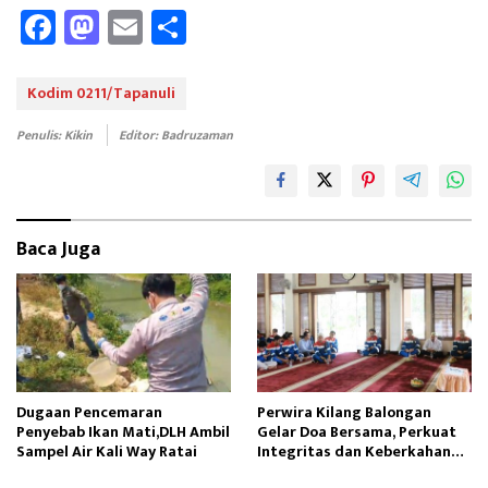
Fa
M
E
Sh
ce
as
m
ar
b
to
ail
e
Kodim 0211/Tapanuli
oo
d
Penulis: Kikin
Editor: Badruzaman
k
o
n
Baca Juga
Dugaan Pencemaran
Perwira Kilang Balongan
Penyebab Ikan Mati,DLH Ambil
Gelar Doa Bersama, Perkuat
Sampel Air Kali Way Ratai
Integritas dan Keberkahan
Operasi