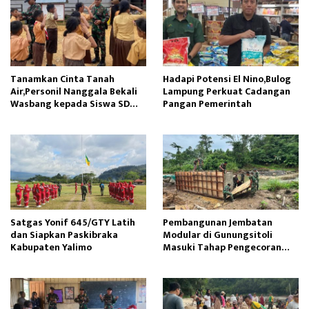
Tanamkan Cinta Tanah
Hadapi Potensi El Nino,Bulog
Air,Personil Nanggala Bekali
Lampung Perkuat Cadangan
Wasbang kepada Siswa SD
Pangan Pemerintah
Tunas Sejahtera
Satgas Yonif 645/GTY Latih
Pembangunan Jembatan
dan Siapkan Paskibraka
Modular di Gunungsitoli
Kabupaten Yalimo
Masuki Tahap Pengecoran
Abutmen