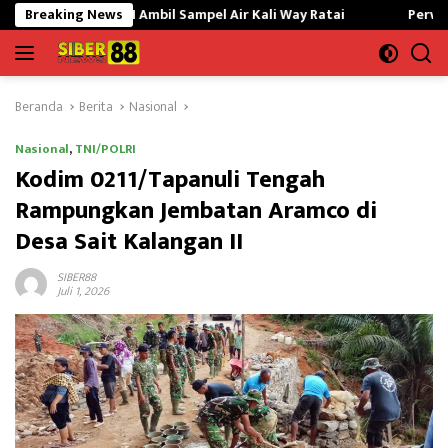
Langsung
DLH Ambil Sampel Air Kali Way Ratai
Breaking News
Perwira Kilang Balong
ke
konten
Beranda
Berita
Nasional
Nasional
,
TNI/POLRI
Kodim 0211/Tapanuli Tengah
Rampungkan Jembatan Aramco di
Desa Sait Kalangan II
SIBER88
Juli 1, 2026