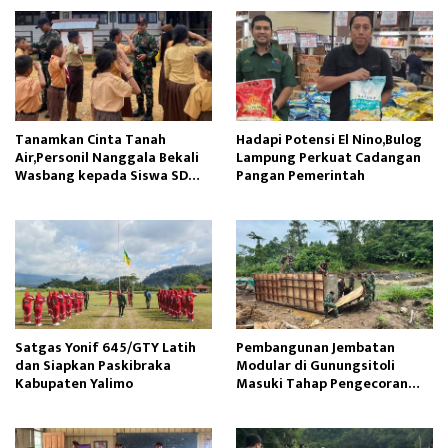
Tanamkan Cinta Tanah
Hadapi Potensi El Nino,Bulog
Air,Personil Nanggala Bekali
Lampung Perkuat Cadangan
Wasbang kepada Siswa SD
Pangan Pemerintah
Tunas Sejahtera
Satgas Yonif 645/GTY Latih
Pembangunan Jembatan
dan Siapkan Paskibraka
Modular di Gunungsitoli
Kabupaten Yalimo
Masuki Tahap Pengecoran
Abutmen