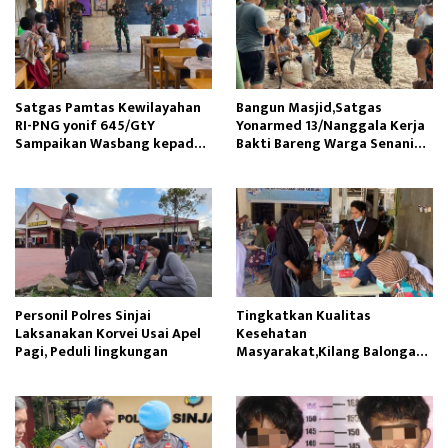
Satgas Pamtas Kewilayahan
Bangun Masjid,Satgas
RI-PNG yonif 645/GtY
Yonarmed 13/Nanggala Kerja
Sampaikan Wasbang kepada
Bakti Bareng Warga Senaning
Siswa SDN Gunung Susu
Ambil Pasir Sungai
Personil Polres Sinjai
Tingkatkan Kualitas
Laksanakan Korvei Usai Apel
Kesehatan
Pagi, Peduli lingkungan
Masyarakat,Kilang Balongan
Edukasi Perawatan Gigi