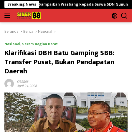
Langsung
645/GtY Sampaikan Wasbang kepada Siswa SDN Gunung Susu
Breaking News
ke
konten
Beranda
Berita
Nasional
Nasional
,
Seram Bagian Barat
Klarifikasi DBH Batu Gamping SBB:
Transfer Pusat, Bukan Pendapatan
Daerah
SIBER88
April 24, 2026