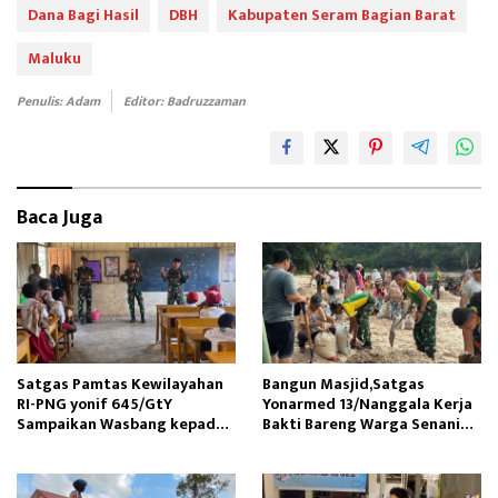
b
to
ail
e
Dana Bagi Hasil
DBH
Kabupaten Seram Bagian Barat
oo
d
Maluku
k
o
Penulis: Adam
Editor: Badruzzaman
n
Baca Juga
Satgas Pamtas Kewilayahan
Bangun Masjid,Satgas
RI-PNG yonif 645/GtY
Yonarmed 13/Nanggala Kerja
Sampaikan Wasbang kepada
Bakti Bareng Warga Senaning
Siswa SDN Gunung Susu
Ambil Pasir Sungai