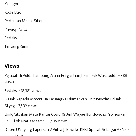
Kategori
Kode Etik
Pedoman Media Siber
Privacy Policy
Redaksi
Tentang Kami
Views
Pejabat di Polda Lampung Alami Pergantian,Termasuk Wakapolda
- 388
views
Redaksi
- 18,581 views
Gasak Sepeda Motor,Dua Tersangka Diamankan Unit Reskrim Polsek
Sliyeg
- 7,532 views
Unik,Putuskan Mata Rantai Covid 19 Arif Wayae Bondowoso Promosikan
Beli Cilok Gratis Masker
- 6,705 views
Dosen UNJ yang Laporkan 2 Putra Jokowi ke KPK Dipecat Sebagai ASN?
-