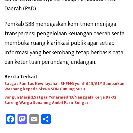
Daerah (PAD).
Pemkab SBB menegaskan komitmen menjaga
transparansi pengelolaan keuangan daerah serta
membuka ruang klarifikasi publik agar setiap
informasi yang berkembang tetap berbasis data
dan ketentuan perundang-undangan.
Berita Terkait
Satgas Pamtas Kewilayahan RI-PNG yonif 645/GtY Sampaikan
Wasbang kepada Siswa SDN Gunung Susu
Bangun Masjid,Satgas Yonarmed 13/Nanggala Kerja Bakti
Bareng Warga Senaning Ambil Pasir Sungai
Fa
M
E
Sh
ce
as
m
ar