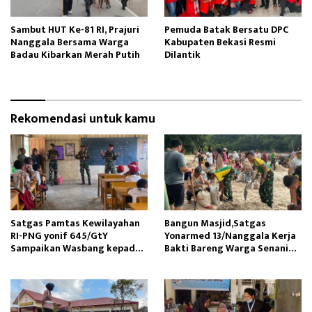
Sambut HUT Ke-81 RI, Prajuri
Pemuda Batak Bersatu DPC
Nanggala Bersama Warga
Kabupaten Bekasi Resmi
Badau Kibarkan Merah Putih
Dilantik
Rekomendasi untuk kamu
Satgas Pamtas Kewilayahan
Bangun Masjid,Satgas
RI-PNG yonif 645/GtY
Yonarmed 13/Nanggala Kerja
Sampaikan Wasbang kepada
Bakti Bareng Warga Senaning
Siswa SDN Gunung Susu
Ambil Pasir Sungai