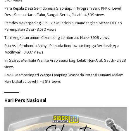
5,167 views
Para Kepala Desa Se-Indonesia Siap-siap, Ini Program Baru KPK di Level
Desa, Semua Harus Tahu, Sangat Serius, Catat!
- 4,509 views
Pemdes Mekargading Tunjuk 7 Muadzin Kumandangkan Adzan Di Tiap
Perempatan Desa
- 3,630 views
Tarif Angkutan umum Cikembang Lembursitu Naik
- 3,108 views
Pria Asal Situbondo Aniaya Pemuda Bondowoso Hingga Berdarah,Apa
Motifnya?
- 3,037 views
Ini Syarat Menikahi Wanita Arab Saudi bagi Lelaki Non-Arab Saudi
- 2,928
views
BMKG Memperingati Warga Lampung Waspada Potensi Tsunami Malam
Hari krakatau Level III
- 2,813 views
Hari Pers Nasional