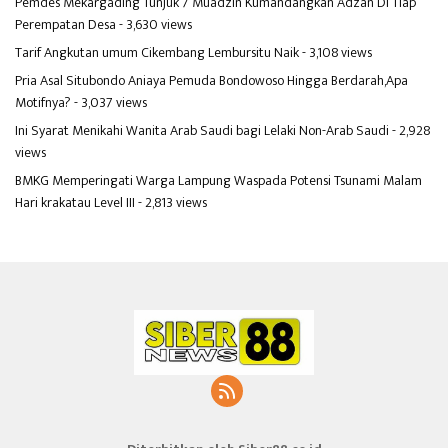
Pemdes Mekargading Tunjuk 7 Muadzin Kumandangkan Adzan Di Tiap
Perempatan Desa
- 3,630 views
Tarif Angkutan umum Cikembang Lembursitu Naik
- 3,108 views
Pria Asal Situbondo Aniaya Pemuda Bondowoso Hingga Berdarah,Apa
Motifnya?
- 3,037 views
Ini Syarat Menikahi Wanita Arab Saudi bagi Lelaki Non-Arab Saudi
- 2,928
views
BMKG Memperingati Warga Lampung Waspada Potensi Tsunami Malam
Hari krakatau Level III
- 2,813 views