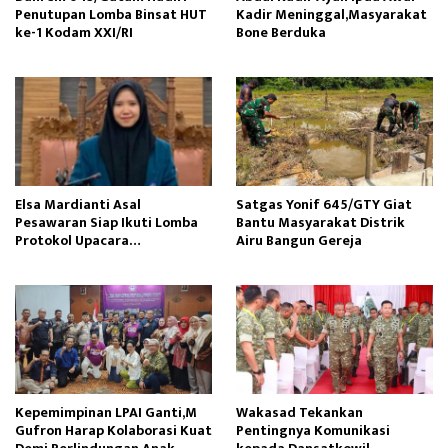
Penutupan Lomba Binsat HUT
Kadir Meninggal,Masyarakat
ke-1 Kodam XXI/RI
Bone Berduka
Elsa Mardianti Asal
Satgas Yonif 645/GTY Giat
Pesawaran Siap Ikuti Lomba
Bantu Masyarakat Distrik
Protokol Upacara
Airu Bangun Gereja ‎
Kemerdekaan RI Tingkat
Nasional
Kepemimpinan LPAI Ganti,M
Wakasad Tekankan
Gufron Harap Kolaborasi Kuat
Pentingnya Komunikasi