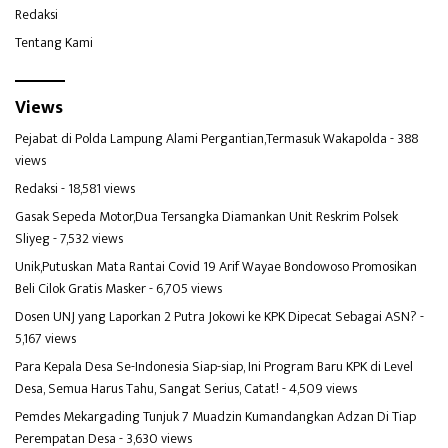
Redaksi
Tentang Kami
Views
Pejabat di Polda Lampung Alami Pergantian,Termasuk Wakapolda
- 388
views
Redaksi
- 18,581 views
Gasak Sepeda Motor,Dua Tersangka Diamankan Unit Reskrim Polsek
Sliyeg
- 7,532 views
Unik,Putuskan Mata Rantai Covid 19 Arif Wayae Bondowoso Promosikan
Beli Cilok Gratis Masker
- 6,705 views
Dosen UNJ yang Laporkan 2 Putra Jokowi ke KPK Dipecat Sebagai ASN?
-
5,167 views
Para Kepala Desa Se-Indonesia Siap-siap, Ini Program Baru KPK di Level
Desa, Semua Harus Tahu, Sangat Serius, Catat!
- 4,509 views
Pemdes Mekargading Tunjuk 7 Muadzin Kumandangkan Adzan Di Tiap
Perempatan Desa
- 3,630 views