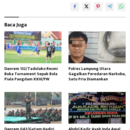
k
o
n
Baca Juga
Danrem 132/Tadulako Resmi
Polres Lampung Utara
Buka Turnament Sepak Bola
Gagalkan Peredaran Narkoba,
Piala Pangdam XXIII/PW
Satu Pria Diamankan
Danrem 043/Gatam Hadiri
Abdul Kadir Ayah Ipda Awal