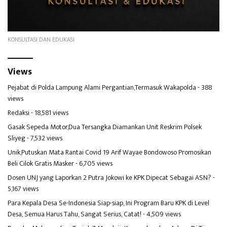
KONSULTASI DAN EDUKASI
Views
Pejabat di Polda Lampung Alami Pergantian,Termasuk Wakapolda
- 388
views
Redaksi
- 18,581 views
Gasak Sepeda Motor,Dua Tersangka Diamankan Unit Reskrim Polsek
Sliyeg
- 7,532 views
Unik,Putuskan Mata Rantai Covid 19 Arif Wayae Bondowoso Promosikan
Beli Cilok Gratis Masker
- 6,705 views
Dosen UNJ yang Laporkan 2 Putra Jokowi ke KPK Dipecat Sebagai ASN?
-
5,167 views
Para Kepala Desa Se-Indonesia Siap-siap, Ini Program Baru KPK di Level
Desa, Semua Harus Tahu, Sangat Serius, Catat!
- 4,509 views