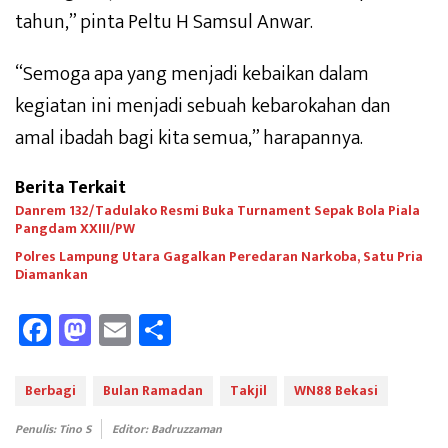
tahun,” pinta Peltu H Samsul Anwar.
“Semoga apa yang menjadi kebaikan dalam
kegiatan ini menjadi sebuah kebarokahan dan
amal ibadah bagi kita semua,” harapannya.
Berita Terkait
Danrem 132/Tadulako Resmi Buka Turnament Sepak Bola Piala
Pangdam XXIII/PW
Polres Lampung Utara Gagalkan Peredaran Narkoba, Satu Pria
Diamankan
Fa
M
E
Sh
ce
as
m
ar
b
to
ail
e
Berbagi
Bulan Ramadan
Takjil
WN88 Bekasi
oo
d
Penulis: Tino S
Editor: Badruzzaman