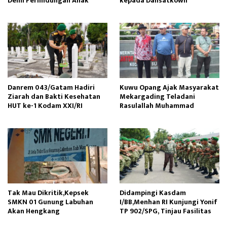
Demi Perlindungan Anak
kepada Dansatkowil
Danrem 043/Gatam Hadiri
Kuwu Opang Ajak Masyarakat
Ziarah dan Bakti Kesehatan
Mekargading Teladani
HUT ke-1 Kodam XXI/RI
Rasulallah Muhammad
Tak Mau Dikritik,Kepsek
Didampingi Kasdam
SMKN 01 Gunung Labuhan
I/BB,Menhan RI Kunjungi Yonif
Akan Hengkang
TP 902/SPG, Tinjau Fasilitas