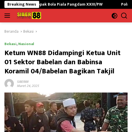
Langsung
epak Bola Piala Pangdam XXIII/PW
Breaking News
Polres Lampung Utara G
ke
konten
Beranda
Bekasi
Bekasi
,
Nasional
Ketum WN88 Didampingi Ketua Unit
01 Sektor Babelan dan Babinsa
Koramil 04/Babelan Bagikan Takjil
SIBER88
Maret 24, 2025