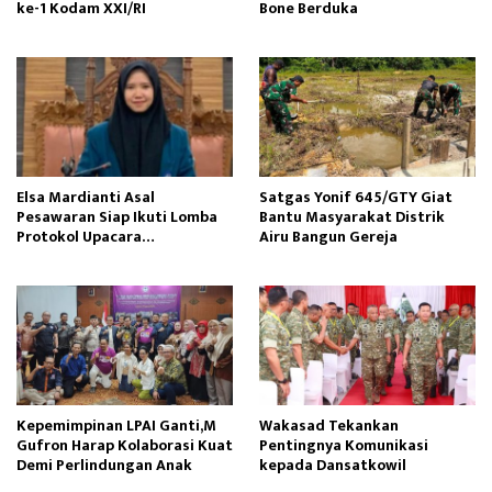
ke-1 Kodam XXI/RI
Bone Berduka
Elsa Mardianti Asal
Satgas Yonif 645/GTY Giat
Pesawaran Siap Ikuti Lomba
Bantu Masyarakat Distrik
Protokol Upacara
Airu Bangun Gereja ‎
Kemerdekaan RI Tingkat
Nasional
Kepemimpinan LPAI Ganti,M
Wakasad Tekankan
Gufron Harap Kolaborasi Kuat
Pentingnya Komunikasi
Demi Perlindungan Anak
kepada Dansatkowil