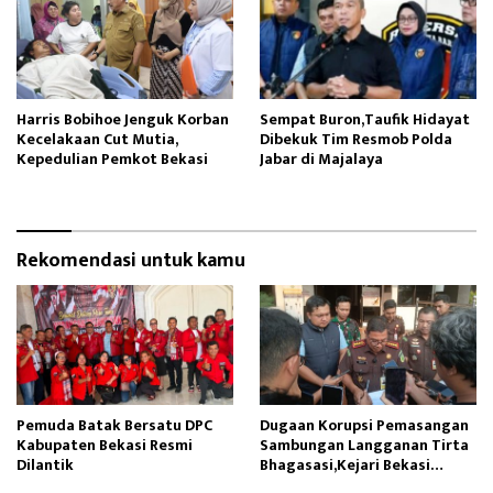
Harris Bobihoe Jenguk Korban
Sempat Buron,Taufik Hidayat
Kecelakaan Cut Mutia,
Dibekuk Tim Resmob Polda
Kepedulian Pemkot Bekasi
Jabar di Majalaya
Rekomendasi untuk kamu
Pemuda Batak Bersatu DPC
Dugaan Korupsi Pemasangan
Kabupaten Bekasi Resmi
Sambungan Langganan Tirta
Dilantik
Bhagasasi,Kejari Bekasi
Tetapkan Tiga Tersangka