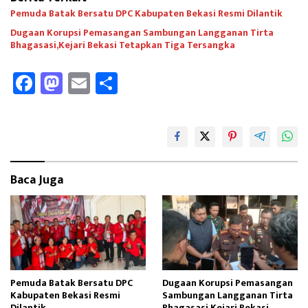
Pemuda Batak Bersatu DPC Kabupaten Bekasi Resmi Dilantik
Dugaan Korupsi Pemasangan Sambungan Langganan Tirta
Bhagasasi,Kejari Bekasi Tetapkan Tiga Tersangka
Fa
M
E
Sh
ce
as
m
ar
b
to
ail
e
oo
d
k
o
Baca Juga
n
Pemuda Batak Bersatu DPC
Dugaan Korupsi Pemasangan
Kabupaten Bekasi Resmi
Sambungan Langganan Tirta
Dilantik
Bhagasasi,Kejari Bekasi