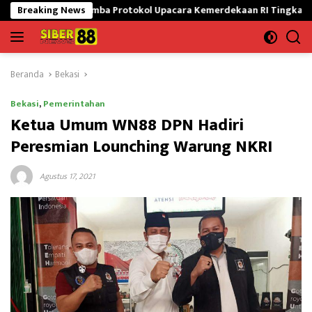
Langsung
ti Lomba Protokol Upacara Kemerdekaan RI Tingkat Nasional
Breaking News
ke
konten
Beranda
Bekasi
Bekasi
,
Pemerintahan
Ketua Umum WN88 DPN Hadiri
Peresmian Lounching Warung NKRI
Agustus 17, 2021