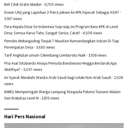
Beli Cilok Gratis Masker
- 6,705 views
Dosen UNJ yang Laporkan 2 Putra Jokowi ke KPK Dipecat Sebagai ASN?
-
5,167 views
Para Kepala Desa Se-Indonesia Siap-siap, Ini Program Baru KPK di Level
Desa, Semua Harus Tahu, Sangat Serius, Catat!
- 4,509 views
Pemdes Mekargading Tunjuk 7 Muadzin Kumandangkan Adzan Di Tiap
Perempatan Desa
- 3,630 views
Tarif Angkutan umum Cikembang Lembursitu Naik
- 3,108 views
Pria Asal Situbondo Aniaya Pemuda Bondowoso Hingga Berdarah,Apa
Motifnya?
- 3,037 views
Ini Syarat Menikahi Wanita Arab Saudi bagi Lelaki Non-Arab Saudi
- 2,928
views
BMKG Memperingati Warga Lampung Waspada Potensi Tsunami Malam
Hari krakatau Level III
- 2,813 views
Hari Pers Nasional