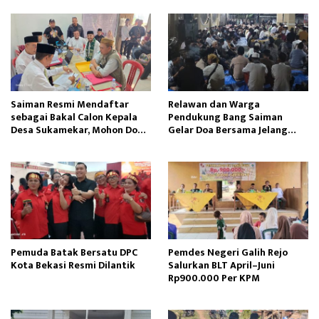
Saiman Resmi Mendaftar
Relawan dan Warga
sebagai Bakal Calon Kepala
Pendukung Bang Saiman
Desa Sukamekar, Mohon Doa
Gelar Doa Bersama Jelang
Restu dan Dukungan
Pendaftaran Bakal Calon
Masyarakat
Kepala Desa Sukamekar
Pemuda Batak Bersatu DPC
Pemdes Negeri Galih Rejo
Kota Bekasi Resmi Dilantik
Salurkan BLT April–Juni
Rp900.000 Per KPM