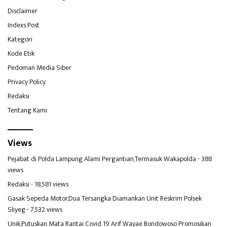
Disclaimer
Indexs Post
Kategori
Kode Etik
Pedoman Media Siber
Privacy Policy
Redaksi
Tentang Kami
Views
Pejabat di Polda Lampung Alami Pergantian,Termasuk Wakapolda
- 388
views
Redaksi
- 18,581 views
Gasak Sepeda Motor,Dua Tersangka Diamankan Unit Reskrim Polsek
Sliyeg
- 7,532 views
Unik,Putuskan Mata Rantai Covid 19 Arif Wayae Bondowoso Promosikan