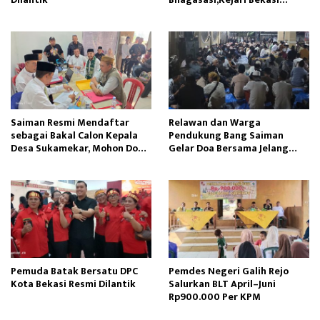
Tetapkan Tiga Tersangka
Saiman Resmi Mendaftar
Relawan dan Warga
sebagai Bakal Calon Kepala
Pendukung Bang Saiman
Desa Sukamekar, Mohon Doa
Gelar Doa Bersama Jelang
Restu dan Dukungan
Pendaftaran Bakal Calon
Masyarakat
Kepala Desa Sukamekar
Pemuda Batak Bersatu DPC
Pemdes Negeri Galih Rejo
Kota Bekasi Resmi Dilantik
Salurkan BLT April–Juni
Rp900.000 Per KPM