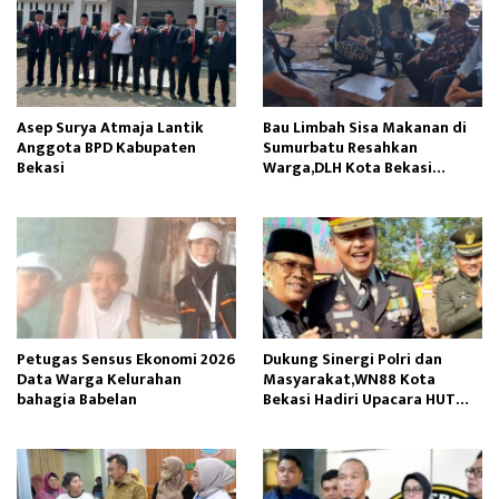
Asep Surya Atmaja Lantik
Bau Limbah Sisa Makanan di
Anggota BPD Kabupaten
Sumurbatu Resahkan
Bekasi
Warga,DLH Kota Bekasi
Respon Cepat
Petugas Sensus Ekonomi 2026
Dukung Sinergi Polri dan
Data Warga Kelurahan
Masyarakat,WN88 Kota
bahagia Babelan
Bekasi Hadiri Upacara HUT
Bhayangkara ke-80