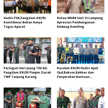
Hadiri FSK,Pangdam XXI/RI:
Ketua WN88 Unit 13 Lampung
Kamtibmas Bukan Hanya
Apresiasi Pembangunan
Tugas Aparat
Embung Kemiling
Peringati Hari Juang TNI AD,
Kasdam XXI/RI Hadiri Apel
Pangdam XXI/RI Pimpin Ziarah
Ojol,Baksos,Bakkes dan
TMP Tanjung Karang
Penyerahan Bantuan
Kemanusiaan di Provinsi
Sumbar