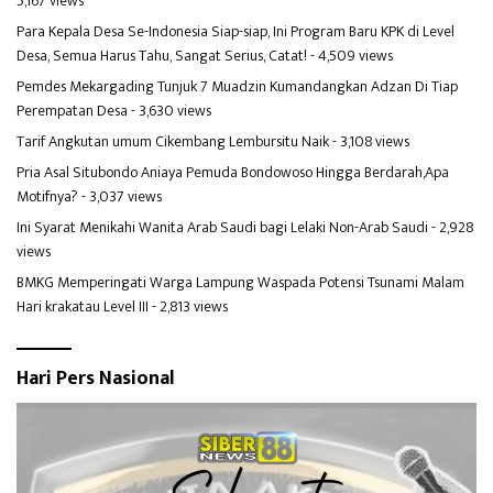
5,167 views
Para Kepala Desa Se-Indonesia Siap-siap, Ini Program Baru KPK di Level
Desa, Semua Harus Tahu, Sangat Serius, Catat!
- 4,509 views
Pemdes Mekargading Tunjuk 7 Muadzin Kumandangkan Adzan Di Tiap
Perempatan Desa
- 3,630 views
Tarif Angkutan umum Cikembang Lembursitu Naik
- 3,108 views
Pria Asal Situbondo Aniaya Pemuda Bondowoso Hingga Berdarah,Apa
Motifnya?
- 3,037 views
Ini Syarat Menikahi Wanita Arab Saudi bagi Lelaki Non-Arab Saudi
- 2,928
views
BMKG Memperingati Warga Lampung Waspada Potensi Tsunami Malam
Hari krakatau Level III
- 2,813 views
Hari Pers Nasional