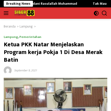
Langsung
Teladani Rasulallah Muhammad
Breaking News
Tak Mau Dikritik,Kepsek S
ke
konten
Beranda
Lampung
Lampung
,
Pemerintahan
Ketua PKK Natar Menjelaskan
Program kerja Pokja 1 Di Desa Merak
Batin
September 9, 2021