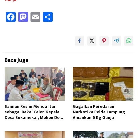
Fa
M
E
Sh
ce
as
m
ar
b
to
ail
e
oo
d
k
o
Baca Juga
n
Saiman Resmi Mendaftar
Gagalkan Peredaran
sebagai Bakal Calon Kepala
Narkotika,Polda Lampung
Desa Sukamekar, Mohon Doa
Amankan 6 Kg Ganja
Restu dan Dukungan
Masyarakat