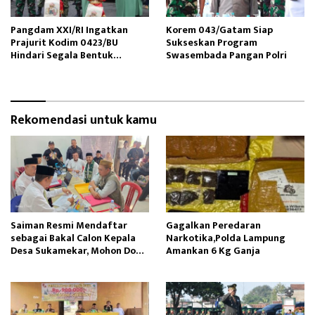
Pangdam XXI/RI Ingatkan
Korem 043/Gatam Siap
Prajurit Kodim 0423/BU
Sukseskan Program
Hindari Segala Bentuk
Swasembada Pangan Polri
Pelanggaran
Rekomendasi untuk kamu
Saiman Resmi Mendaftar
Gagalkan Peredaran
sebagai Bakal Calon Kepala
Narkotika,Polda Lampung
Desa Sukamekar, Mohon Doa
Amankan 6 Kg Ganja
Restu dan Dukungan
Masyarakat