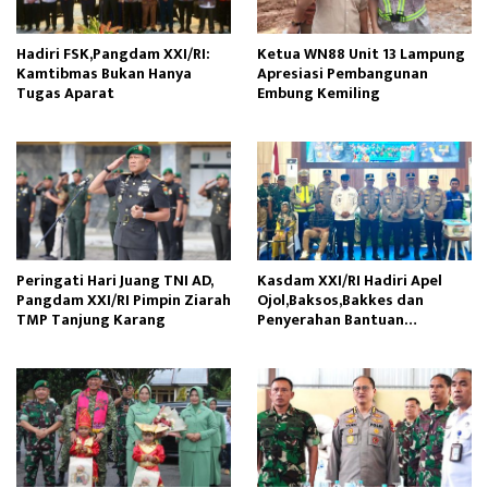
Hadiri FSK,Pangdam XXI/RI:
Ketua WN88 Unit 13 Lampung
Kamtibmas Bukan Hanya
Apresiasi Pembangunan
Tugas Aparat
Embung Kemiling
Peringati Hari Juang TNI AD,
Kasdam XXI/RI Hadiri Apel
Pangdam XXI/RI Pimpin Ziarah
Ojol,Baksos,Bakkes dan
TMP Tanjung Karang
Penyerahan Bantuan
Kemanusiaan di Provinsi
Sumbar