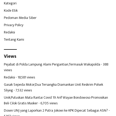
Kategori
Kode Etik
Pedoman Media Siber
Privacy Policy
Redaksi
Tentang Kami
Views
Pejabat di Polda Lampung Alami Pergantian,Termasuk Wakapolda
- 388
views
Redaksi
- 18,581 views
Gasak Sepeda Motor,Dua Tersangka Diamankan Unit Reskrim Polsek
Sliyeg
- 7,532 views
Unik,Putuskan Mata Rantai Covid 19 Arif Wayae Bondowoso Promosikan
Beli Cilok Gratis Masker
- 6,705 views
Dosen UNJ yang Laporkan 2 Putra Jokowi ke KPK Dipecat Sebagai ASN?
-