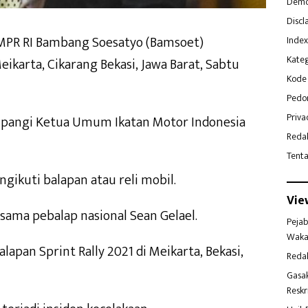
Demo
Discl
MPR RI Bambang Soesatyo (Bamsoet)
Index
Kateg
ikarta, Cikarang Bekasi, Jawa Barat, Sabtu
Kode 
Pedo
Priva
umpangi Ketua Umum Ikatan Motor Indonesia
Reda
Tent
gikuti balapan atau reli mobil.
Vie
ama pebalap nasional Sean Gelael.
Pejab
Waka
alapan Sprint Rally 2021 di Meikarta, Bekasi,
Reda
Gasa
Reskr