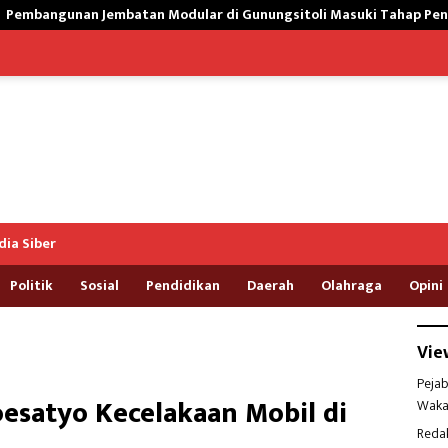
dular di Gunungsitoli Masuki Tahap Pengecoran Abutmen
ia Siber
Politik
Sosial
Pendidikan
Daerah
Olahraga
Opini
Vie
Pejab
satyo Kecelakaan Mobil di
Waka
Reda