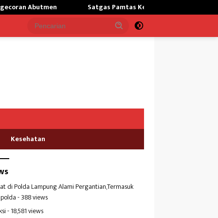
Satgas Pamtas Kewilayahan RI-PNG yonif 645/GtY Sampaikan Wasb
Kesehatan
ws
at di Polda Lampung Alami Pergantian,Termasuk
polda
- 388 views
ksi
- 18,581 views