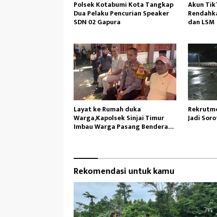
Polsek Kotabumi Kota Tangkap
Akun TikT
Dua Pelaku Pencurian Speaker
Rendahka
SDN 02 Gapura
dan LSM
Layat ke Rumah duka
Rekrutme
Warga,Kapolsek Sinjai Timur
Jadi Sorot
Imbau Warga Pasang Bendera
Merah Putih
Rekomendasi untuk kamu