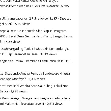
Putuskan Mata Rantai Covid 19 Arif Wayae
woso Promosikan Beli Cilok Gratis Masker
- 6,705
s
 UNJ yang Laporkan 2 Putra Jokowi ke KPK Dipecat
gai ASN?
- 5,167 views
Kepala Desa Se-Indonesia Siap-siap, Ini Program
KPK di Level Desa, Semua Harus Tahu, Sangat Serius,
!
- 4,509 views
es Mekargading Tunjuk 7 Muadzin Kumandangkan
n Di Tiap Perempatan Desa
- 3,630 views
f Angkutan umum Cikembang Lembursitu Naik
- 3,108
s
 Asal Situbondo Aniaya Pemuda Bondowoso Hingga
arah,Apa Motifnya?
- 3,037 views
yarat Menikahi Wanita Arab Saudi bagi Lelaki Non-
 Saudi
- 2,928 views
 Memperingati Warga Lampung Waspada Potensi
mi Malam Hari krakatau Level III
- 2,813 views