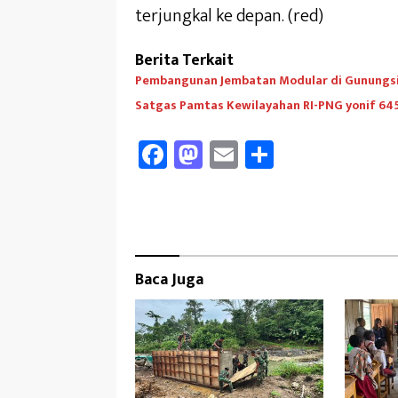
terjungkal ke depan. (red)
Berita Terkait
Pembangunan Jembatan Modular di Gunungsi
Satgas Pamtas Kewilayahan RI-PNG yonif 6
Fa
M
E
Sh
ce
as
m
ar
b
to
ail
e
oo
d
k
o
Baca Juga
n