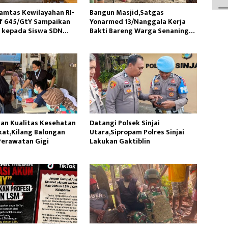
amtas Kewilayahan RI-
Bangun Masjid,Satgas
f 645/GtY Sampaikan
Yonarmed 13/Nanggala Kerja
 kepada Siswa SDN
Bakti Bareng Warga Senaning
Susu
Ambil Pasir Sungai
an Kualitas Kesehatan
Datangi Polsek Sinjai
at,Kilang Balongan
Utara,Sipropam Polres Sinjai
Perawatan Gigi
Lakukan Gaktiblin