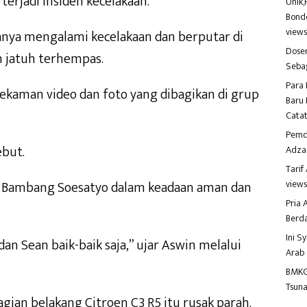
erjadi insiden kecelakaan.
Unik,
Bondo
view
anya mengalami kecelakaan dan berputar di
Dosen
m jatuh terhempas.
Seba
Para 
ekaman video dan foto yang dibagikan di grup
Baru 
Catat
Pemd
ebut.
Adza
Tari
n Bambang Soesatyo dalam keadaan aman dan
view
Pria
Berd
Ini S
an Sean baik-baik saja,” ujar Aswin melalui
Arab
BMKG
Tsuna
agian belakang Citroen C3 R5 itu rusak parah.