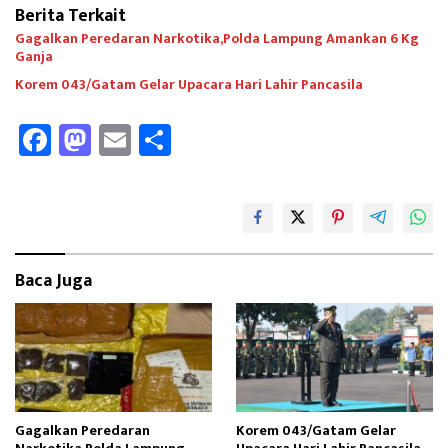
Berita Terkait
Gagalkan Peredaran Narkotika,Polda Lampung Amankan 6 Kg
Ganja
Korem 043/Gatam Gelar Upacara Hari Lahir Pancasila
Fa
M
E
Sh
ce
as
m
ar
b
to
ail
e
oo
d
k
o
Baca Juga
n
Gagalkan Peredaran
Korem 043/Gatam Gelar