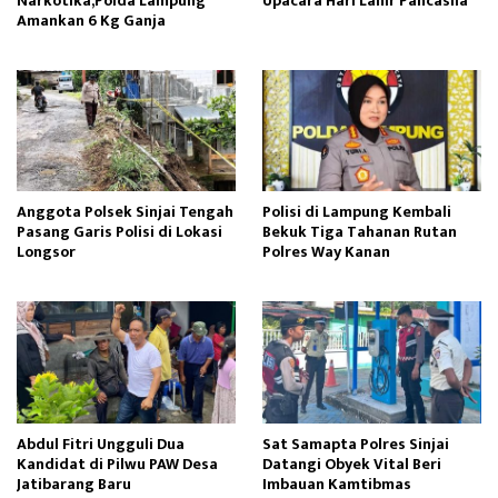
Narkotika,Polda Lampung
Upacara Hari Lahir Pancasila
Amankan 6 Kg Ganja
Anggota Polsek Sinjai Tengah
Polisi di Lampung Kembali
Pasang Garis Polisi di Lokasi
Bekuk Tiga Tahanan Rutan
Longsor
Polres Way Kanan
Abdul Fitri Ungguli Dua
Sat Samapta Polres Sinjai
Kandidat di Pilwu PAW Desa
Datangi Obyek Vital Beri
Jatibarang Baru
Imbauan Kamtibmas