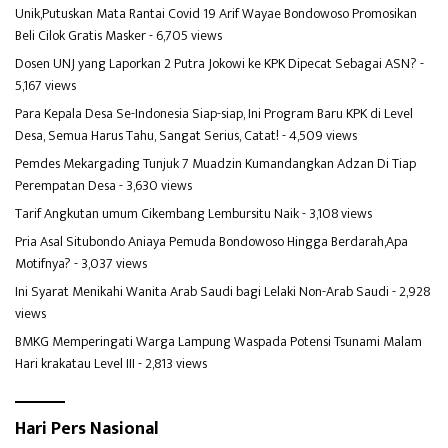
Unik,Putuskan Mata Rantai Covid 19 Arif Wayae Bondowoso Promosikan
Beli Cilok Gratis Masker
- 6,705 views
Dosen UNJ yang Laporkan 2 Putra Jokowi ke KPK Dipecat Sebagai ASN?
-
5,167 views
Para Kepala Desa Se-Indonesia Siap-siap, Ini Program Baru KPK di Level
Desa, Semua Harus Tahu, Sangat Serius, Catat!
- 4,509 views
Pemdes Mekargading Tunjuk 7 Muadzin Kumandangkan Adzan Di Tiap
Perempatan Desa
- 3,630 views
Tarif Angkutan umum Cikembang Lembursitu Naik
- 3,108 views
Pria Asal Situbondo Aniaya Pemuda Bondowoso Hingga Berdarah,Apa
Motifnya?
- 3,037 views
Ini Syarat Menikahi Wanita Arab Saudi bagi Lelaki Non-Arab Saudi
- 2,928
views
BMKG Memperingati Warga Lampung Waspada Potensi Tsunami Malam
Hari krakatau Level III
- 2,813 views
Hari Pers Nasional