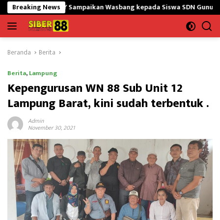
Langsung
5/GtY Sampaikan Wasbang kepada Siswa SDN Gunung Susu
Breaking News
B
ke
konten
Beranda
Berita
Berita
,
Lampung
Kepengurusan WN 88 Sub Unit 12
Lampung Barat, kini sudah terbentuk .
Admin
November 30, 2021