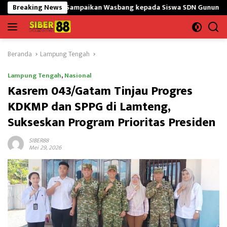
Langsung
GtY Sampaikan Wasbang kepada Siswa SDN Gunung Susu
Breaking News
Ban
ke
konten
Beranda
Lampung Tengah
Lampung Tengah
,
Nasional
Kasrem 043/Gatam Tinjau Progres
KDKMP dan SPPG di Lamteng,
Sukseskan Program Prioritas Presiden
SIBER88
Mei 29, 2026