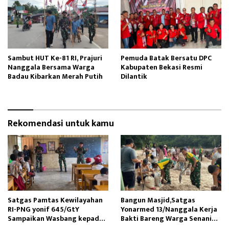
Sambut HUT Ke-81 RI, Prajuri
Pemuda Batak Bersatu DPC
Nanggala Bersama Warga
Kabupaten Bekasi Resmi
Badau Kibarkan Merah Putih
Dilantik
Rekomendasi untuk kamu
Satgas Pamtas Kewilayahan
Bangun Masjid,Satgas
RI-PNG yonif 645/GtY
Yonarmed 13/Nanggala Kerja
Sampaikan Wasbang kepada
Bakti Bareng Warga Senaning
Siswa SDN Gunung Susu
Ambil Pasir Sungai