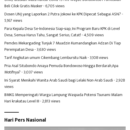
Beli Cilok Gratis Masker
- 6,705 views
Dosen UNJ yang Laporkan 2 Putra Jokowi ke KPK Dipecat Sebagai ASN?
-
5,167 views
Para Kepala Desa Se-Indonesia Siap-siap, Ini Program Baru KPK di Level
Desa, Semua Harus Tahu, Sangat Serius, Catat!
- 4,509 views
Pemdes Mekargading Tunjuk 7 Muadzin Kumandangkan Adzan Di Tiap
Perempatan Desa
- 3,630 views
Tarif Angkutan umum Cikembang Lembursitu Naik
- 3,108 views
Pria Asal Situbondo Aniaya Pemuda Bondowoso Hingga Berdarah,Apa
Motifnya?
- 3,037 views
Ini Syarat Menikahi Wanita Arab Saudi bagi Lelaki Non-Arab Saudi
- 2,928
views
BMKG Memperingati Warga Lampung Waspada Potensi Tsunami Malam
Hari krakatau Level III
- 2,813 views
Hari Pers Nasional