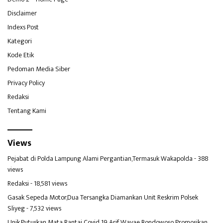
Disclaimer
Indexs Post
Kategori
Kode Etik
Pedoman Media Siber
Privacy Policy
Redaksi
Tentang Kami
Views
Pejabat di Polda Lampung Alami Pergantian,Termasuk Wakapolda
- 388
views
Redaksi
- 18,581 views
Gasak Sepeda Motor,Dua Tersangka Diamankan Unit Reskrim Polsek
Sliyeg
- 7,532 views
Unik,Putuskan Mata Rantai Covid 19 Arif Wayae Bondowoso Promosikan