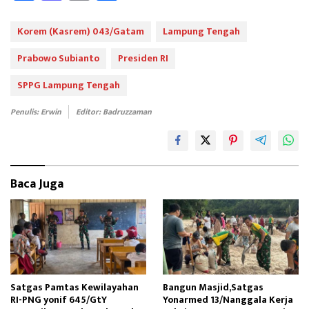
ce
as
m
ar
b
to
ail
e
Korem (Kasrem) 043/Gatam
Lampung Tengah
oo
d
Prabowo Subianto
Presiden RI
k
o
SPPG Lampung Tengah
n
Penulis: Erwin
Editor: Badruzzaman
Baca Juga
Satgas Pamtas Kewilayahan
Bangun Masjid,Satgas
RI-PNG yonif 645/GtY
Yonarmed 13/Nanggala Kerja