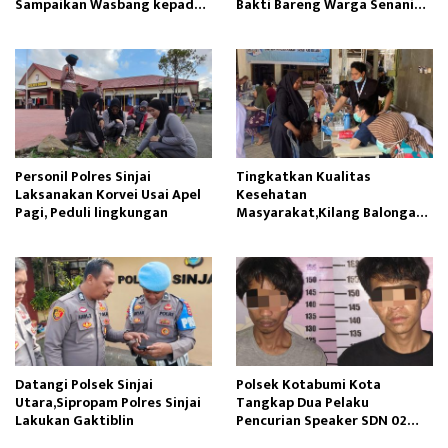
Sampaikan Wasbang kepada
Bakti Bareng Warga Senaning
Siswa SDN Gunung Susu
Ambil Pasir Sungai
Personil Polres Sinjai
Tingkatkan Kualitas
Laksanakan Korvei Usai Apel
Kesehatan
Pagi, Peduli lingkungan
Masyarakat,Kilang Balongan
Edukasi Perawatan Gigi
Datangi Polsek Sinjai
Polsek Kotabumi Kota
Utara,Sipropam Polres Sinjai
Tangkap Dua Pelaku
Lakukan Gaktiblin
Pencurian Speaker SDN 02
Gapura