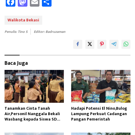
Fa
M
E
Sh
ce
as
m
ar
b
to
ail
e
Walikota Bekasi
oo
d
Penulis: Tino S
Editor: Badruzaman
k
o
n
Baca Juga
Tanamkan Cinta Tanah
Hadapi Potensi El Nino,Bulog
Air,Personil Nanggala Bekali
Lampung Perkuat Cadangan
Wasbang kepada Siswa SD
Pangan Pemerintah
Tunas Sejahtera