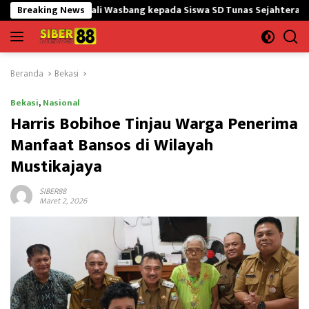
Langsung
Bekali Wasbang kepada Siswa SD Tunas Sejahtera
Breaking News
Hadapi P
ke
konten
Beranda
Bekasi
Bekasi
,
Nasional
Harris Bobihoe Tinjau Warga Penerima
Manfaat Bansos di Wilayah
Mustikajaya
SIBER88
Maret 2, 2026