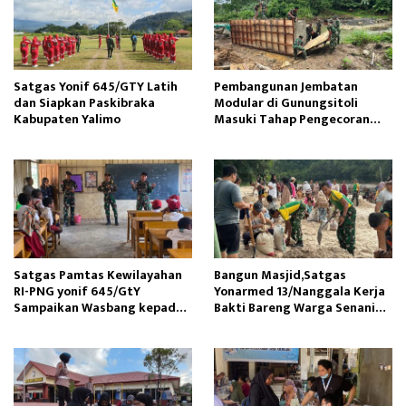
Satgas Yonif 645/GTY Latih
Pembangunan Jembatan
dan Siapkan Paskibraka
Modular di Gunungsitoli
Kabupaten Yalimo
Masuki Tahap Pengecoran
Abutmen
Satgas Pamtas Kewilayahan
Bangun Masjid,Satgas
RI-PNG yonif 645/GtY
Yonarmed 13/Nanggala Kerja
Sampaikan Wasbang kepada
Bakti Bareng Warga Senaning
Siswa SDN Gunung Susu
Ambil Pasir Sungai