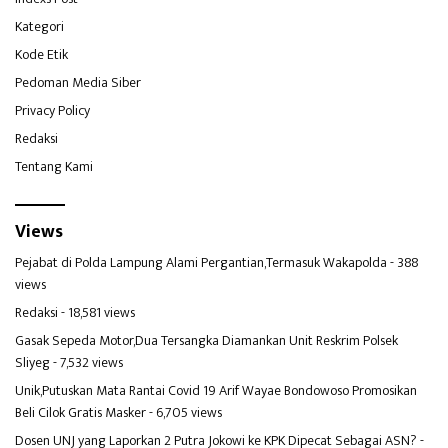
Kategori
Kode Etik
Pedoman Media Siber
Privacy Policy
Redaksi
Tentang Kami
Views
Pejabat di Polda Lampung Alami Pergantian,Termasuk Wakapolda
- 388
views
Redaksi
- 18,581 views
Gasak Sepeda Motor,Dua Tersangka Diamankan Unit Reskrim Polsek
Sliyeg
- 7,532 views
Unik,Putuskan Mata Rantai Covid 19 Arif Wayae Bondowoso Promosikan
Beli Cilok Gratis Masker
- 6,705 views
Dosen UNJ yang Laporkan 2 Putra Jokowi ke KPK Dipecat Sebagai ASN?
-