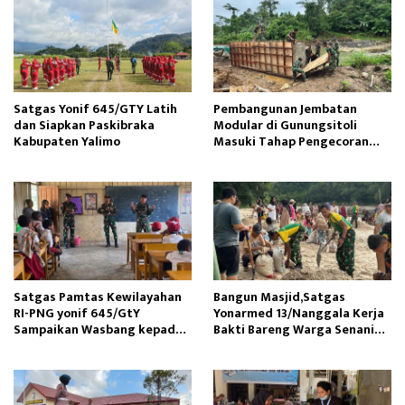
Satgas Yonif 645/GTY Latih
Pembangunan Jembatan
dan Siapkan Paskibraka
Modular di Gunungsitoli
Kabupaten Yalimo
Masuki Tahap Pengecoran
Abutmen
Satgas Pamtas Kewilayahan
Bangun Masjid,Satgas
RI-PNG yonif 645/GtY
Yonarmed 13/Nanggala Kerja
Sampaikan Wasbang kepada
Bakti Bareng Warga Senaning
Siswa SDN Gunung Susu
Ambil Pasir Sungai