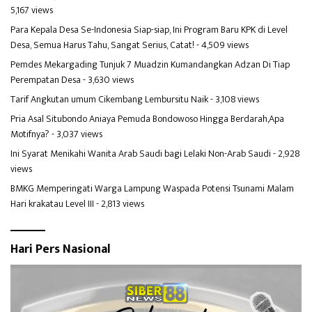
5,167 views
Para Kepala Desa Se-Indonesia Siap-siap, Ini Program Baru KPK di Level
Desa, Semua Harus Tahu, Sangat Serius, Catat!
- 4,509 views
Pemdes Mekargading Tunjuk 7 Muadzin Kumandangkan Adzan Di Tiap
Perempatan Desa
- 3,630 views
Tarif Angkutan umum Cikembang Lembursitu Naik
- 3,108 views
Pria Asal Situbondo Aniaya Pemuda Bondowoso Hingga Berdarah,Apa
Motifnya?
- 3,037 views
Ini Syarat Menikahi Wanita Arab Saudi bagi Lelaki Non-Arab Saudi
- 2,928
views
BMKG Memperingati Warga Lampung Waspada Potensi Tsunami Malam
Hari krakatau Level III
- 2,813 views
Hari Pers Nasional