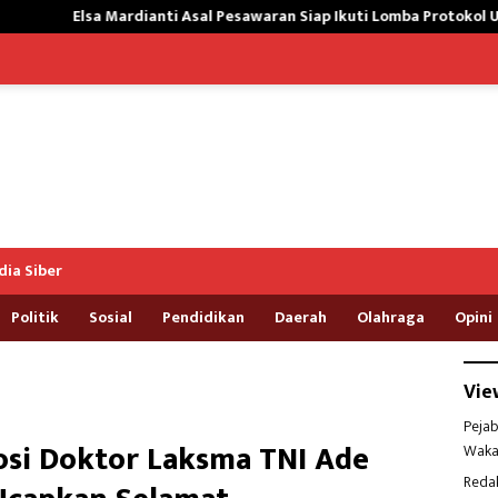
ti Asal Pesawaran Siap Ikuti Lomba Protokol Upacara Kemerdekaan R
ia Siber
Politik
Sosial
Pendidikan
Daerah
Olahraga
Opini
Vie
Pejab
si Doktor Laksma TNI Ade
Waka
Reda