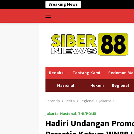
Langsung
Breaking News
Elsa Mardian
ke
konten
Redaksi
Tentang Kami
Pedoman Med
Nasional
Hukum
Regional
Beranda
Berita
Regional
Jakarta
Jakarta
,
Nasional
,
TNI/POLRI
Hadiri Undangan Promo