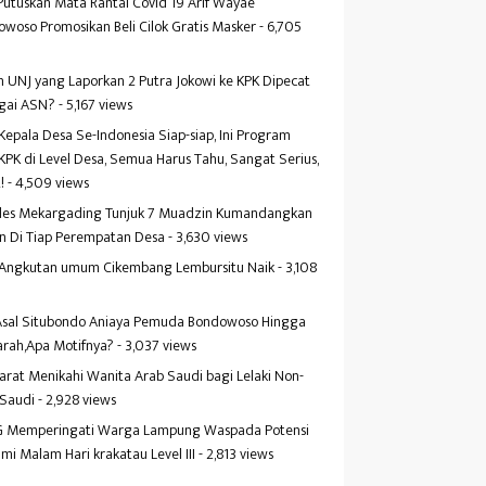
Putuskan Mata Rantai Covid 19 Arif Wayae
woso Promosikan Beli Cilok Gratis Masker
- 6,705
s
 UNJ yang Laporkan 2 Putra Jokowi ke KPK Dipecat
gai ASN?
- 5,167 views
Kepala Desa Se-Indonesia Siap-siap, Ini Program
KPK di Level Desa, Semua Harus Tahu, Sangat Serius,
!
- 4,509 views
es Mekargading Tunjuk 7 Muadzin Kumandangkan
n Di Tiap Perempatan Desa
- 3,630 views
f Angkutan umum Cikembang Lembursitu Naik
- 3,108
s
 Asal Situbondo Aniaya Pemuda Bondowoso Hingga
arah,Apa Motifnya?
- 3,037 views
yarat Menikahi Wanita Arab Saudi bagi Lelaki Non-
 Saudi
- 2,928 views
 Memperingati Warga Lampung Waspada Potensi
mi Malam Hari krakatau Level III
- 2,813 views