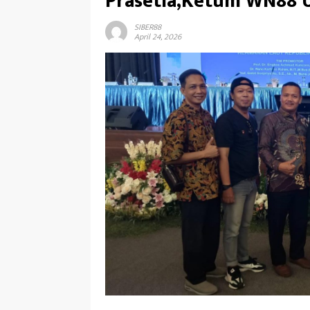
Prasetia,Ketum WN88 
SIBER88
April 24, 2026