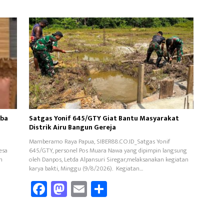
mba
Satgas Yonif 645/GTY Giat Bantu Masyarakat
Distrik Airu Bangun Gereja ‎
Mamberamo Raya Papua, SIBER88.CO.ID_Satgas Yonif
esa
645/GTY, personel Pos Muara Nawa yang dipimpin langsung
n
oleh Danpos, Letda Alpansuri Siregar,melaksanakan kegiatan
karya bakti, Minggu (9/8/2026). ‎ Kegiatan…
Fa
M
E
Sh
ce
as
m
ar
b
to
ail
e