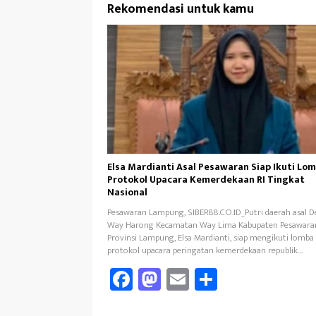
Rekomendasi untuk kamu
Elsa Mardianti Asal Pesawaran Siap Ikuti Lo
Protokol Upacara Kemerdekaan RI Tingkat
Nasional
Pesawaran Lampung, SIBER88.CO.ID_Putri daerah asal D
Way Harong Kecamatan Way Lima Kabupaten Pesawara
Provinsi Lampung, Elsa Mardianti, siap mengikuti lomba
protokol upacara peringatan kemerdekaan republik…
Fa
M
E
Sh
ce
as
m
ar