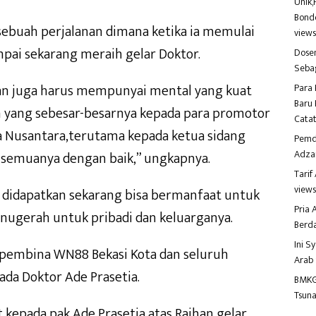
Unik,
Bondo
sebuah perjalanan dimana ketika ia memulai
view
mpai sekarang meraih gelar Doktor.
Dosen
Seba
an juga harus mempunyai mental yang kuat
Para 
Baru 
 yang sebesar-besarnya kepada para promotor
Catat
ina Nusantara,terutama kepada ketua sidang
Pemd
Adza
 semuanya dengan baik,” ungkapnya.
Tari
view
 didapatkan sekarang bisa bermanfaat untuk
Pria
nugerah untuk pribadi dan keluarganya.
Berd
Ini S
pembina WN88 Bekasi Kota dan seluruh
Arab
da Doktor Ade Prasetia.
BMKG
Tsuna
kepada pak Ade Prasetia atas Raihan gelar