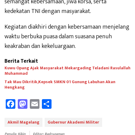
semangat kebersamaan, jiwa korsa, serta
kedekatan TNI dengan masyarakat.
Kegiatan diakhiri dengan kebersamaan menjelang
waktu berbuka puasa dalam suasana penuh
keakraban dan kekeluargaan.
Berita Terkait
Kuwu Opang Ajak Masyarakat Mekargading Teladani Rasulallah
Muhammad
Tak Mau Dikritik,Kepsek SMKN 01 Gunung Labuhan Akan
Hengkang
Fa
M
E
Sh
ce
as
m
ar
b
to
ail
e
Akmil Magelang
Gubernur Akademi Militer
oo
d
Penulis: Kikin
Editor: Badruzaman