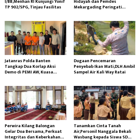
I/BB,Menhan RI Kunjungi Yonif
Hidayah dan Pemdes
TP 902/SPG, Tinjau Fasilitas
Mekargading Peringati
Maulid Nabi Muhammad
Jatanras Polda Banten
Dugaan Pencemaran
Tangkap Dua Korlap Aksi
Penyebab Ikan Mati,DLH Ambil
Demo di PEMI AW, Kuasa
Sampel Air Kali Way Ratai
Hukum Minta Proses Hukum
Profesional
Perwira Kilang Balongan
Tanamkan Cinta Tanah
Gelar Doa Bersama, Perkuat
Air,Personil Nanggala Bekali
Integritas dan Keberkahan
Wasbang kepada Siswa SD