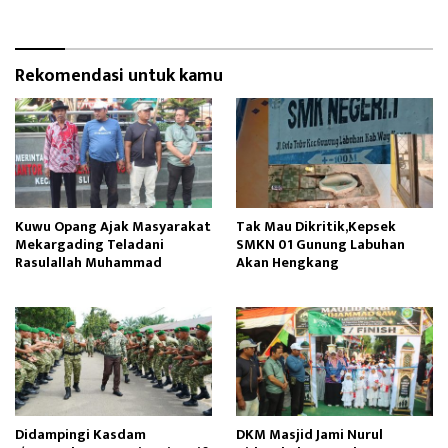
Abutmen
Siswa SDN Gunung Susu
Rekomendasi untuk kamu
Kuwu Opang Ajak Masyarakat
Tak Mau Dikritik,Kepsek
Mekargading Teladani
SMKN 01 Gunung Labuhan
Rasulallah Muhammad
Akan Hengkang
Didampingi Kasdam
DKM Masjid Jami Nurul