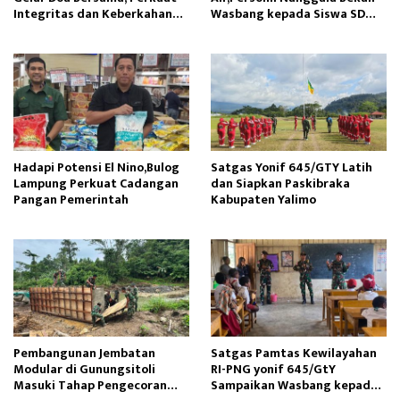
Integritas dan Keberkahan
Wasbang kepada Siswa SD
Operasi
Tunas Sejahtera
Hadapi Potensi El Nino,Bulog
Satgas Yonif 645/GTY Latih
Lampung Perkuat Cadangan
dan Siapkan Paskibraka
Pangan Pemerintah
Kabupaten Yalimo
Pembangunan Jembatan
Satgas Pamtas Kewilayahan
Modular di Gunungsitoli
RI-PNG yonif 645/GtY
Masuki Tahap Pengecoran
Sampaikan Wasbang kepada