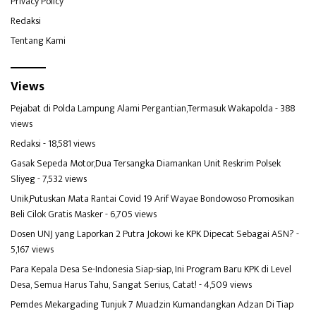
Privacy Policy
Redaksi
Tentang Kami
Views
Pejabat di Polda Lampung Alami Pergantian,Termasuk Wakapolda
- 388
views
Redaksi
- 18,581 views
Gasak Sepeda Motor,Dua Tersangka Diamankan Unit Reskrim Polsek
Sliyeg
- 7,532 views
Unik,Putuskan Mata Rantai Covid 19 Arif Wayae Bondowoso Promosikan
Beli Cilok Gratis Masker
- 6,705 views
Dosen UNJ yang Laporkan 2 Putra Jokowi ke KPK Dipecat Sebagai ASN?
-
5,167 views
Para Kepala Desa Se-Indonesia Siap-siap, Ini Program Baru KPK di Level
Desa, Semua Harus Tahu, Sangat Serius, Catat!
- 4,509 views
Pemdes Mekargading Tunjuk 7 Muadzin Kumandangkan Adzan Di Tiap