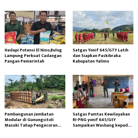
Operasi
Tunas Sejahtera
Hadapi Potensi El Nino,Bulog
Satgas Yonif 645/GTY Latih
Lampung Perkuat Cadangan
dan Siapkan Paskibraka
Pangan Pemerintah
Kabupaten Yalimo
Pembangunan Jembatan
Satgas Pamtas Kewilayahan
Modular di Gunungsitoli
RI-PNG yonif 645/GtY
Masuki Tahap Pengecoran
Sampaikan Wasbang kepada
Abutmen
Siswa SDN Gunung Susu