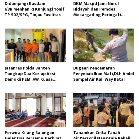
Didampingi Kasdam
DKM Masjid Jami Nurul
I/BB,Menhan RI Kunjungi Yonif
Hidayah dan Pemdes
TP 902/SPG, Tinjau Fasilitas
Mekargading Peringati
Maulid Nabi Muhammad
Jatanras Polda Banten
Dugaan Pencemaran
Tangkap Dua Korlap Aksi
Penyebab Ikan Mati,DLH Ambil
Demo di PEMI AW, Kuasa
Sampel Air Kali Way Ratai
Hukum Minta Proses Hukum
Profesional
Perwira Kilang Balongan
Tanamkan Cinta Tanah
Gelar Doa Bersama, Perkuat
Air,Personil Nanggala Bekali