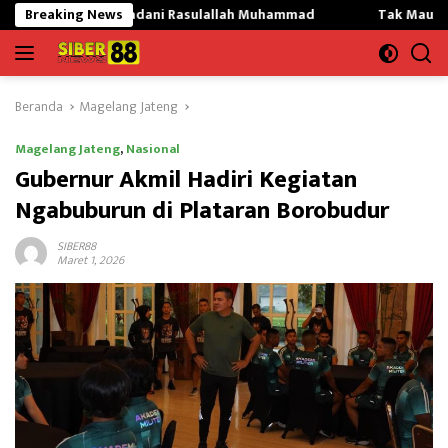
Langsung
Teladani Rasulallah Muhammad
Breaking News
Tak Mau Dikritik,Kepsek 
ke
konten
Beranda
Magelang Jateng
Magelang Jateng
,
Nasional
Gubernur Akmil Hadiri Kegiatan
Ngabuburun di Plataran Borobudur
SIBER88
Maret 1, 2026