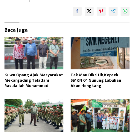
k
o
n
Baca Juga
Kuwu Opang Ajak Masyarakat
Tak Mau Dikritik,Kepsek
Mekargading Teladani
SMKN 01 Gunung Labuhan
Rasulallah Muhammad
Akan Hengkang