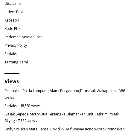
Disclaimer
Indexs Post
Kategori
Kode Etik
Pedoman Media Siber
Privacy Policy
Redaksi
Tentang Kami
Views
Pejabat di Polda Lampung Alami Pergantian,Termasuk Wakapolda
- 388
views
Redaksi
- 18,581 views
Gasak Sepeda Motor,Dua Tersangka Diamankan Unit Reskrim Polsek
Sliyeg
- 7,532 views
Unik,Putuskan Mata Rantai Covid 19 Arif Wayae Bondowoso Promosikan