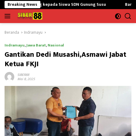
Langsung
sbang kepada Siswa SDN Gunung Susu
Breaking News
Bangun Masjid,Satgas
ke
konten
Beranda
Indramayu
Indramayu
,
Jawa Barat
,
Nasional
Gantikan Dedi Musashi,Asmawi Jabat
Ketua FKJI
SIBER88
Mei 8, 2025