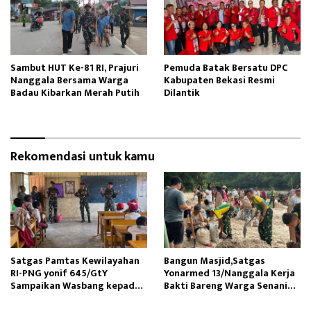
Sambut HUT Ke-81 RI, Prajuri
Pemuda Batak Bersatu DPC
Nanggala Bersama Warga
Kabupaten Bekasi Resmi
Badau Kibarkan Merah Putih
Dilantik
Rekomendasi untuk kamu
Satgas Pamtas Kewilayahan
Bangun Masjid,Satgas
RI-PNG yonif 645/GtY
Yonarmed 13/Nanggala Kerja
Sampaikan Wasbang kepada
Bakti Bareng Warga Senaning
Siswa SDN Gunung Susu
Ambil Pasir Sungai