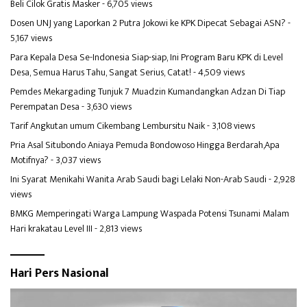
Beli Cilok Gratis Masker
- 6,705 views
Dosen UNJ yang Laporkan 2 Putra Jokowi ke KPK Dipecat Sebagai ASN?
-
5,167 views
Para Kepala Desa Se-Indonesia Siap-siap, Ini Program Baru KPK di Level
Desa, Semua Harus Tahu, Sangat Serius, Catat!
- 4,509 views
Pemdes Mekargading Tunjuk 7 Muadzin Kumandangkan Adzan Di Tiap
Perempatan Desa
- 3,630 views
Tarif Angkutan umum Cikembang Lembursitu Naik
- 3,108 views
Pria Asal Situbondo Aniaya Pemuda Bondowoso Hingga Berdarah,Apa
Motifnya?
- 3,037 views
Ini Syarat Menikahi Wanita Arab Saudi bagi Lelaki Non-Arab Saudi
- 2,928
views
BMKG Memperingati Warga Lampung Waspada Potensi Tsunami Malam
Hari krakatau Level III
- 2,813 views
Hari Pers Nasional