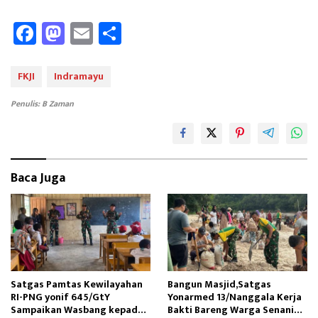
Fa
M
E
Sh
ce
as
m
ar
b
to
ail
e
FKJI
Indramayu
oo
d
Penulis: B Zaman
k
o
n
Baca Juga
Satgas Pamtas Kewilayahan
Bangun Masjid,Satgas
RI-PNG yonif 645/GtY
Yonarmed 13/Nanggala Kerja
Sampaikan Wasbang kepada
Bakti Bareng Warga Senaning