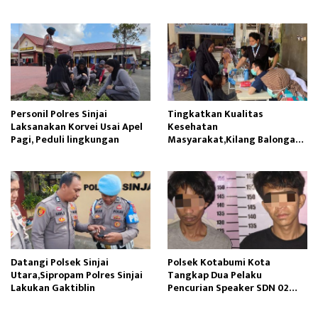
Siswa SDN Gunung Susu
Ambil Pasir Sungai
Personil Polres Sinjai
Tingkatkan Kualitas
Laksanakan Korvei Usai Apel
Kesehatan
Pagi, Peduli lingkungan
Masyarakat,Kilang Balongan
Edukasi Perawatan Gigi
Datangi Polsek Sinjai
Polsek Kotabumi Kota
Utara,Sipropam Polres Sinjai
Tangkap Dua Pelaku
Lakukan Gaktiblin
Pencurian Speaker SDN 02
Gapura