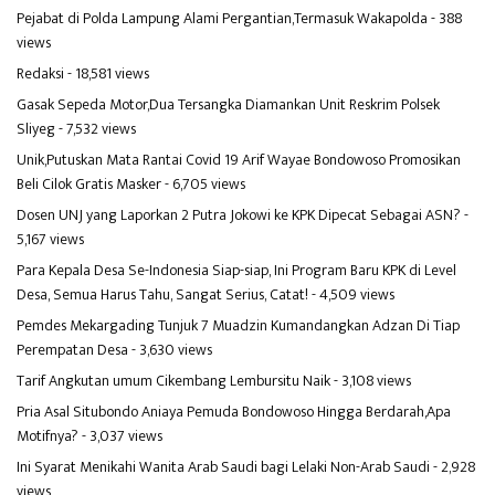
Pejabat di Polda Lampung Alami Pergantian,Termasuk Wakapolda
- 388
views
Redaksi
- 18,581 views
Gasak Sepeda Motor,Dua Tersangka Diamankan Unit Reskrim Polsek
Sliyeg
- 7,532 views
Unik,Putuskan Mata Rantai Covid 19 Arif Wayae Bondowoso Promosikan
Beli Cilok Gratis Masker
- 6,705 views
Dosen UNJ yang Laporkan 2 Putra Jokowi ke KPK Dipecat Sebagai ASN?
-
5,167 views
Para Kepala Desa Se-Indonesia Siap-siap, Ini Program Baru KPK di Level
Desa, Semua Harus Tahu, Sangat Serius, Catat!
- 4,509 views
Pemdes Mekargading Tunjuk 7 Muadzin Kumandangkan Adzan Di Tiap
Perempatan Desa
- 3,630 views
Tarif Angkutan umum Cikembang Lembursitu Naik
- 3,108 views
Pria Asal Situbondo Aniaya Pemuda Bondowoso Hingga Berdarah,Apa
Motifnya?
- 3,037 views
Ini Syarat Menikahi Wanita Arab Saudi bagi Lelaki Non-Arab Saudi
- 2,928
views