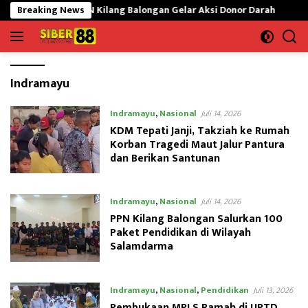
Langsung
PT PPN Kilang Balongan Gelar Aksi Donor Darah
Breaking News
Aerlangga
ke
konten
Indramayu
Indramayu
,
Nasional
Juli 14, 2026
KDM Tepati Janji, Takziah ke Rumah
Korban Tragedi Maut Jalur Pantura
dan Berikan Santunan
Indramayu
,
Nasional
Juli 14, 2026
PPN Kilang Balongan Salurkan 100
Paket Pendidikan di Wilayah
Salamdarma
Indramayu
,
Nasional
,
Pendidikan
Juli 13, 2026
Pembukaan MPLS Ramah di UPTD