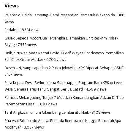
Views
Pejabat di Polda Lampung Alami Pergantian,Termasuk Wakapolda
- 388
views
Redaksi
- 18,581 views
Gasak Sepeda Motor,Dua Tersangka Diamankan Unit Reskrim Polsek
Sliyeg
- 7,532 views
Unik,Putuskan Mata Rantai Covid 19 Arif Wayae Bondowoso Promosikan
Beli Cilok Gratis Masker
- 6,705 views
Dosen UNJ yang Laporkan 2 Putra Jokowi ke KPK Dipecat Sebagai ASN?
-
5,167 views
Para Kepala Desa Se-Indonesia Siap-siap, Ini Program Baru KPK di Level
Desa, Semua Harus Tahu, Sangat Serius, Catat!
- 4,509 views
Pemdes Mekargading Tunjuk 7 Muadzin Kumandangkan Adzan Di Tiap
Perempatan Desa
- 3,630 views
Tarif Angkutan umum Cikembang Lembursitu Naik
- 3,108 views
Pria Asal Situbondo Aniaya Pemuda Bondowoso Hingga Berdarah,Apa
Motifnya?
- 3,037 views