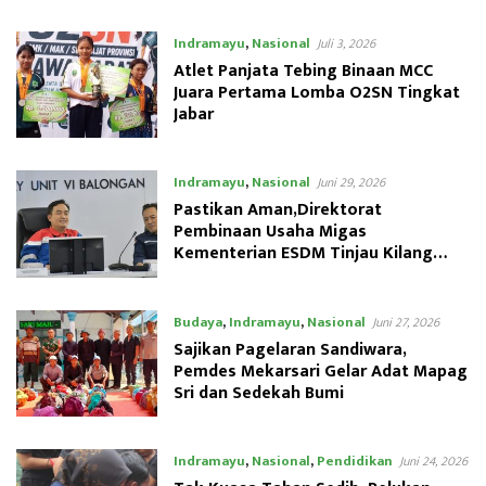
Indramayu
,
Nasional
Juli 3, 2026
Atlet Panjata Tebing Binaan MCC
Juara Pertama Lomba O2SN Tingkat
Jabar
Indramayu
,
Nasional
Juni 29, 2026
Pastikan Aman,Direktorat
Pembinaan Usaha Migas
Kementerian ESDM Tinjau Kilang
Pertamina Balongan
Budaya
,
Indramayu
,
Nasional
Juni 27, 2026
Sajikan Pagelaran Sandiwara,
Pemdes Mekarsari Gelar Adat Mapag
Sri dan Sedekah Bumi
Indramayu
,
Nasional
,
Pendidikan
Juni 24, 2026