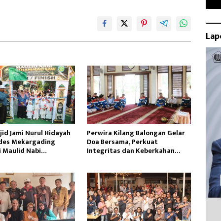
Lap
id Jami Nurul Hidayah
Perwira Kilang Balongan Gelar
des Mekargading
Doa Bersama, Perkuat
i Maulid Nabi
Integritas dan Keberkahan
ad
Operasi