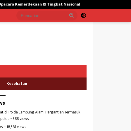
Tingkat Nasional
Satgas Yonif 645/GTY Giat Bantu Masyarak
Kesehatan
ws
at di Polda Lampung Alami Pergantian,Termasuk
polda
- 388 views
ksi
- 18,581 views