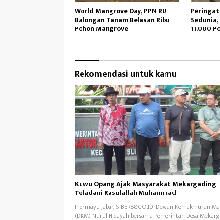
World Mangrove Day, PPN RU
Peringat
Balongan Tanam Belasan Ribu
Sedunia,
Pohon Mangrove
11.000 P
Rekomendasi untuk kamu
Kuwu Opang Ajak Masyarakat Mekargading
Teladani Rasulallah Muhammad
Indrmayu Jabar, SIBER88.CO.ID_Dewan Kemakmuran Mas
(DKM) Nurul Hidayah bersama Pemerintah Desa Mekarg