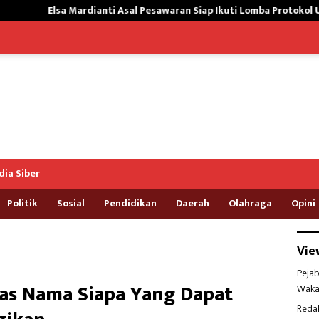
 Asal Pesawaran Siap Ikuti Lomba Protokol Upacara Kemerdekaan RI 
ia Siber
Politik
Sosial
Pendidikan
Daerah
Olahraga
Opini
Vie
Pejab
tas Nama Siapa Yang Dapat
Waka
Reda