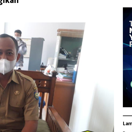
gikan
La