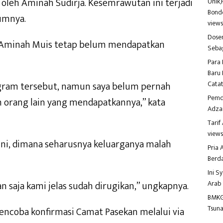
 oleh Aminah Sudirja. Kesemrawutan ini terjadi
Unik,
Bondo
umnya.
view
Dosen
1 Aminah Muis tetap belum mendapatkan
Seba
Para 
Baru 
Catat
ogram tersebut, namun saya belum pernah
Pemd
h orang lain yang mendapatkannya,” kata
Adza
Tari
view
 ini, dimana seharusnya keluarganya malah
Pria
Berd
Ini S
Arab
kan saja kami jelas sudah dirugikan,” ungkapnya.
BMKG
Tsuna
ncoba konfirmasi Camat Pasekan melalui via