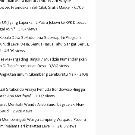
Putuskan Mata Rantai Covid 19 Arif Wayae
woso Promosikan Beli Cilok Gratis Masker
- 6,705
s
 UNJ yang Laporkan 2 Putra Jokowi ke KPK Dipecat
gai ASN?
- 5,167 views
Kepala Desa Se-Indonesia Siap-siap, Ini Program
KPK di Level Desa, Semua Harus Tahu, Sangat Serius,
!
- 4,509 views
es Mekargading Tunjuk 7 Muadzin Kumandangkan
n Di Tiap Perempatan Desa
- 3,630 views
f Angkutan umum Cikembang Lembursitu Naik
- 3,108
s
 Asal Situbondo Aniaya Pemuda Bondowoso Hingga
arah,Apa Motifnya?
- 3,037 views
yarat Menikahi Wanita Arab Saudi bagi Lelaki Non-
 Saudi
- 2,928 views
 Memperingati Warga Lampung Waspada Potensi
mi Malam Hari krakatau Level III
- 2,813 views