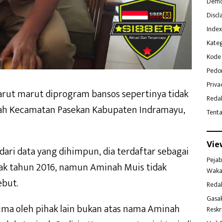
Demo
Discl
Index
Kateg
Kode 
Pedo
Priva
arut marut diprogram bansos sepertinya tidak
Reda
ilayah Kecamatan Pasekan Kabupaten Indramayu,
Tent
Vie
dari data yang dihimpun, dia terdaftar sebagai
Pejab
ak tahun 2016, namun Aminah Muis tidak
Waka
but.
Reda
Gasa
ima oleh pihak lain bukan atas nama Aminah
Reskr