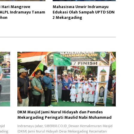
i Hari Mangrove
Mahasiswa Unwir Indramayu
 ALPL Indramayu Tanam
Edukasi Olah Sampah UPTD SDN
ohon
2 Mekargading
DKM Masjid Jami Nurul Hidayah dan Pemdes
Mekargading Peringati Maulid Nabi Muhammad
jid
Indramayu Jabar, SIBER88.CO.ID_Dewan Kemakmuran Masjid
ading
(DKM) Jami Nurul Hidayah Desa Mekargading Kecamatan