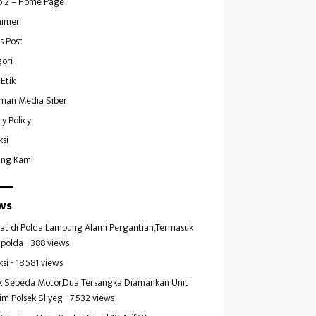
 2 – Home Page
aimer
s Post
ori
Etik
man Media Siber
cy Policy
ksi
ang Kami
ws
at di Polda Lampung Alami Pergantian,Termasuk
polda
- 388 views
ksi
- 18,581 views
k Sepeda Motor,Dua Tersangka Diamankan Unit
im Polsek Sliyeg
- 7,532 views