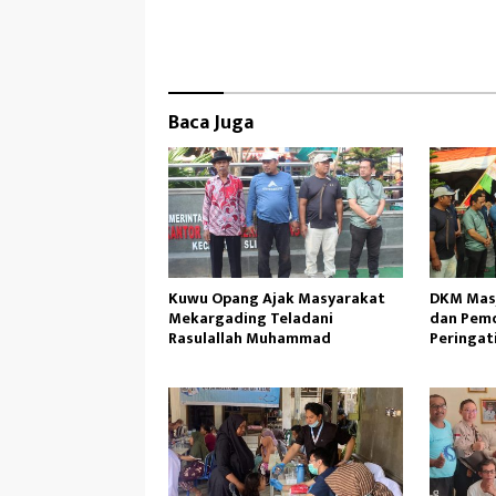
ce
as
m
ar
b
to
ail
e
oo
d
k
o
Baca Juga
n
Kuwu Opang Ajak Masyarakat
DKM Masj
Mekargading Teladani
dan Pem
Rasulallah Muhammad
Peringat
Muhamm