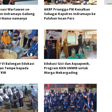
isasi Wartawan se-
AKBP Prianggo PM Kenalkan
en Indramayu Gabung
Sebagai Kapolres Indramayu ke
ni Nama-namanya
Puluhan Insan Pers
 VI Balongan Edukasi
Edukasi Gizi dan Aquaponik,
an Tempe kepada
Program KKN UNWIR untuk
TKW
Warga Mekargading