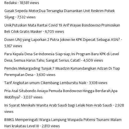
Redaksi
- 18,581 views
Gasak Sepeda Motor,Dua Tersangka Diamankan Unit Reskrim Polsek
Sliyeg
- 7,532 views
Unik,Putuskan Mata Rantai Covid 19 Arif Wayae Bondowoso Promosikan
Beli Cilok Gratis Masker
- 6,705 views
Dosen UNJ yang Laporkan 2 Putra Jokowi ke KPK Dipecat Sebagai ASN?
-
5,167 views
Para Kepala Desa Se-Indonesia Siap-siap, Ini Program Baru KPK di Level
Desa, Semua Harus Tahu, Sangat Serius, Catat!
- 4,509 views
Pemdes Mekargading Tunjuk 7 Muadzin Kumandangkan Adzan Di Tiap
Perempatan Desa
- 3,630 views
Tarif Angkutan umum Cikembang Lembursitu Naik
- 3,108 views
Pria Asal Situbondo Aniaya Pemuda Bondowoso Hingga Berdarah,Apa
Motifnya?
- 3,037 views
Ini Syarat Menikahi Wanita Arab Saudi bagi Lelaki Non-Arab Saudi
- 2,928
views
BMKG Memperingati Warga Lampung Waspada Potensi Tsunami Malam
Hari krakatau Level III
- 2,813 views