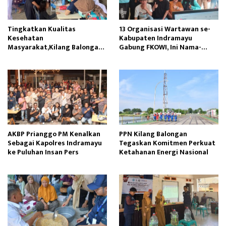
Tingkatkan Kualitas
13 Organisasi Wartawan se-
Kesehatan
Kabupaten Indramayu
Masyarakat,Kilang Balongan
Gabung FKOWI, Ini Nama-
Edukasi Perawatan Gigi
namanya
AKBP Prianggo PM Kenalkan
PPN Kilang Balongan
Sebagai Kapolres Indramayu
Tegaskan Komitmen Perkuat
ke Puluhan Insan Pers
Ketahanan Energi Nasional