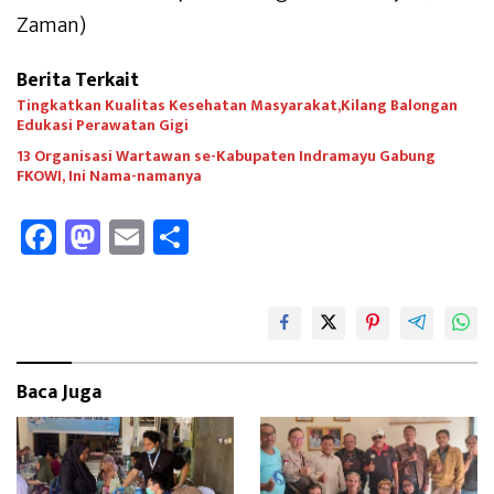
Zaman)
Berita Terkait
Tingkatkan Kualitas Kesehatan Masyarakat,Kilang Balongan
Edukasi Perawatan Gigi
13 Organisasi Wartawan se-Kabupaten Indramayu Gabung
FKOWI, Ini Nama-namanya
Fa
M
E
Sh
ce
as
m
ar
b
to
ail
e
oo
d
k
o
Baca Juga
n