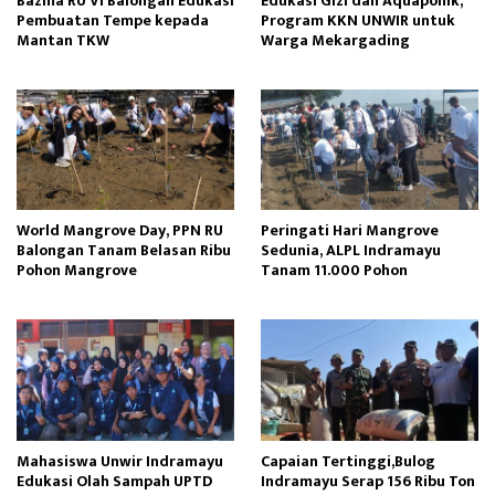
Bazma RU VI Balongan Edukasi
Edukasi Gizi dan Aquaponik,
Pembuatan Tempe kepada
Program KKN UNWIR untuk
Mantan TKW
Warga Mekargading
World Mangrove Day, PPN RU
Peringati Hari Mangrove
Balongan Tanam Belasan Ribu
Sedunia, ALPL Indramayu
Pohon Mangrove
Tanam 11.000 Pohon
Mahasiswa Unwir Indramayu
Capaian Tertinggi,Bulog
Edukasi Olah Sampah UPTD
Indramayu Serap 156 Ribu Ton