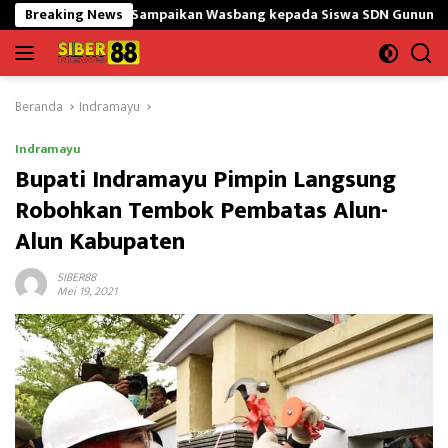
Langsung
GtY Sampaikan Wasbang kepada Siswa SDN Gunung Susu
Breaking News
Ban
ke
konten
Beranda
Indramayu
Indramayu
Bupati Indramayu Pimpin Langsung
Robohkan Tembok Pembatas Alun-
Alun Kabupaten
SIBER88
Mei 19, 2021