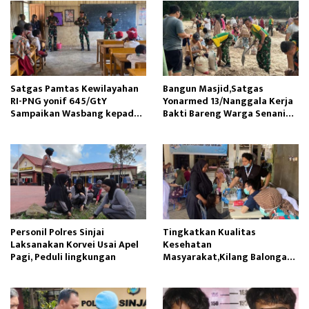
Satgas Pamtas Kewilayahan
Bangun Masjid,Satgas
RI-PNG yonif 645/GtY
Yonarmed 13/Nanggala Kerja
Sampaikan Wasbang kepada
Bakti Bareng Warga Senaning
Siswa SDN Gunung Susu
Ambil Pasir Sungai
Personil Polres Sinjai
Tingkatkan Kualitas
Laksanakan Korvei Usai Apel
Kesehatan
Pagi, Peduli lingkungan
Masyarakat,Kilang Balongan
Edukasi Perawatan Gigi