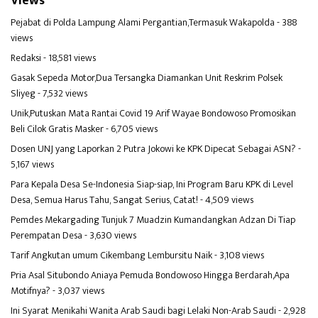
Views
Pejabat di Polda Lampung Alami Pergantian,Termasuk Wakapolda
- 388
views
Redaksi
- 18,581 views
Gasak Sepeda Motor,Dua Tersangka Diamankan Unit Reskrim Polsek
Sliyeg
- 7,532 views
Unik,Putuskan Mata Rantai Covid 19 Arif Wayae Bondowoso Promosikan
Beli Cilok Gratis Masker
- 6,705 views
Dosen UNJ yang Laporkan 2 Putra Jokowi ke KPK Dipecat Sebagai ASN?
-
5,167 views
Para Kepala Desa Se-Indonesia Siap-siap, Ini Program Baru KPK di Level
Desa, Semua Harus Tahu, Sangat Serius, Catat!
- 4,509 views
Pemdes Mekargading Tunjuk 7 Muadzin Kumandangkan Adzan Di Tiap
Perempatan Desa
- 3,630 views
Tarif Angkutan umum Cikembang Lembursitu Naik
- 3,108 views
Pria Asal Situbondo Aniaya Pemuda Bondowoso Hingga Berdarah,Apa
Motifnya?
- 3,037 views
Ini Syarat Menikahi Wanita Arab Saudi bagi Lelaki Non-Arab Saudi
- 2,928