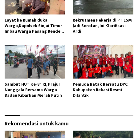
Layat ke Rumah duka
Rekrutmen Pekerja di PT LSM
Warga,Kapolsek Sinjai Timur
Jadi Sorotan, Ini Klarifikasi
Imbau Warga Pasang Bendera
Ardi
Merah Putih
Sambut HUT Ke-81 RI, Prajuri
Pemuda Batak Bersatu DPC
Nanggala Bersama Warga
Kabupaten Bekasi Resmi
Badau Kibarkan Merah Putih
Dilantik
Rekomendasi untuk kamu