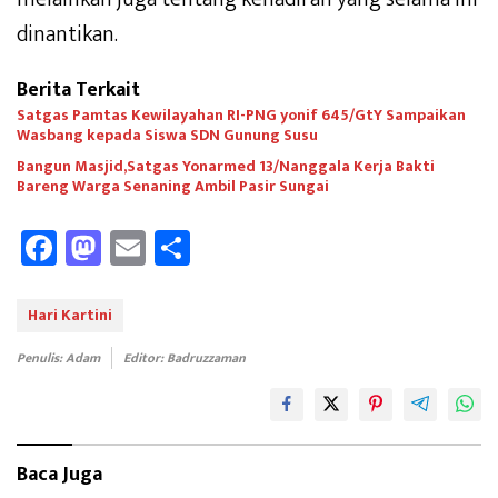
dinantikan.
Berita Terkait
Satgas Pamtas Kewilayahan RI-PNG yonif 645/GtY Sampaikan
Wasbang kepada Siswa SDN Gunung Susu
Bangun Masjid,Satgas Yonarmed 13/Nanggala Kerja Bakti
Bareng Warga Senaning Ambil Pasir Sungai
Fa
M
E
Sh
ce
as
m
ar
b
to
ail
e
Hari Kartini
oo
d
Penulis: Adam
Editor: Badruzzaman
k
o
n
Baca Juga