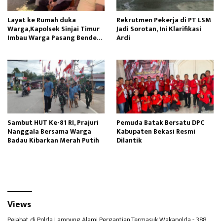
Layat ke Rumah duka
Rekrutmen Pekerja di PT LSM
Warga,Kapolsek Sinjai Timur
Jadi Sorotan, Ini Klarifikasi
Imbau Warga Pasang Bendera
Ardi
Merah Putih
Sambut HUT Ke-81 RI, Prajuri
Pemuda Batak Bersatu DPC
Nanggala Bersama Warga
Kabupaten Bekasi Resmi
Badau Kibarkan Merah Putih
Dilantik
Views
Pejabat di Polda Lampung Alami Pergantian,Termasuk Wakapolda
- 388