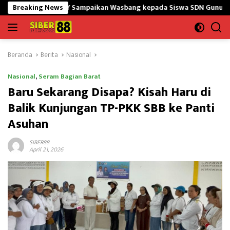
Langsung
5/GtY Sampaikan Wasbang kepada Siswa SDN Gunung Susu
Breaking News
B
ke
konten
Beranda
Berita
Nasional
Nasional
,
Seram Bagian Barat
Baru Sekarang Disapa? Kisah Haru di
Balik Kunjungan TP-PKK SBB ke Panti
Asuhan
SIBER88
April 21, 2026