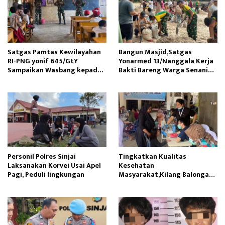
Satgas Pamtas Kewilayahan
Bangun Masjid,Satgas
RI-PNG yonif 645/GtY
Yonarmed 13/Nanggala Kerja
Sampaikan Wasbang kepada
Bakti Bareng Warga Senaning
Siswa SDN Gunung Susu
Ambil Pasir Sungai
Personil Polres Sinjai
Tingkatkan Kualitas
Laksanakan Korvei Usai Apel
Kesehatan
Pagi, Peduli lingkungan
Masyarakat,Kilang Balongan
Edukasi Perawatan Gigi