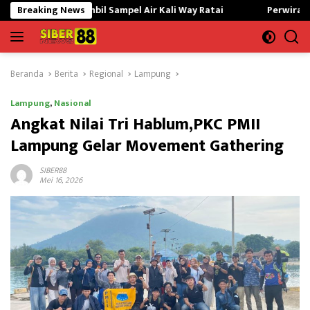
Langsung
mbil Sampel Air Kali Way Ratai
Breaking News
Perwira Kilang Balongan G
ke
konten
Beranda
Berita
Regional
Lampung
Lampung
,
Nasional
Angkat Nilai Tri Hablum,PKC PMII
Lampung Gelar Movement Gathering
SIBER88
Mei 16, 2026