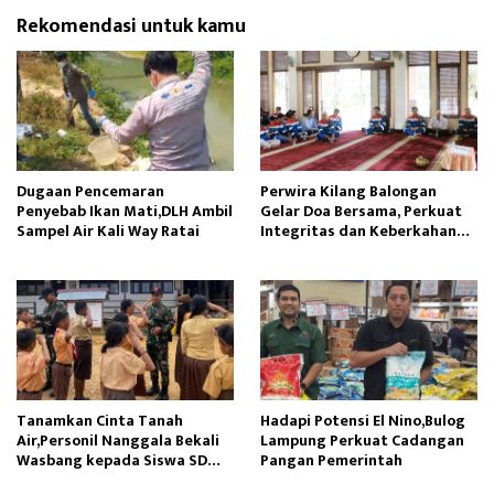
Rekomendasi untuk kamu
Dugaan Pencemaran
Perwira Kilang Balongan
Penyebab Ikan Mati,DLH Ambil
Gelar Doa Bersama, Perkuat
Sampel Air Kali Way Ratai
Integritas dan Keberkahan
Operasi
Tanamkan Cinta Tanah
Hadapi Potensi El Nino,Bulog
Air,Personil Nanggala Bekali
Lampung Perkuat Cadangan
Wasbang kepada Siswa SD
Pangan Pemerintah
Tunas Sejahtera