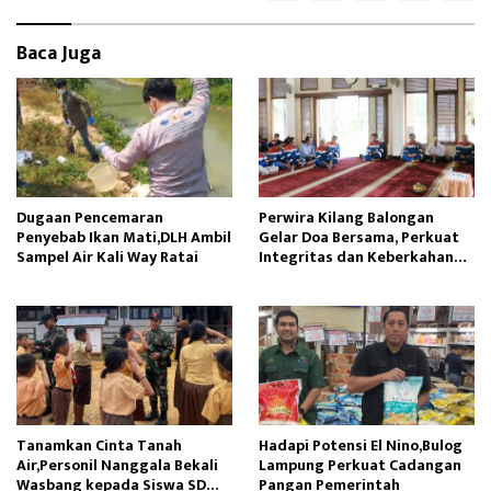
n
Baca Juga
Dugaan Pencemaran
Perwira Kilang Balongan
Penyebab Ikan Mati,DLH Ambil
Gelar Doa Bersama, Perkuat
Sampel Air Kali Way Ratai
Integritas dan Keberkahan
Operasi
Tanamkan Cinta Tanah
Hadapi Potensi El Nino,Bulog
Air,Personil Nanggala Bekali
Lampung Perkuat Cadangan
Wasbang kepada Siswa SD
Pangan Pemerintah