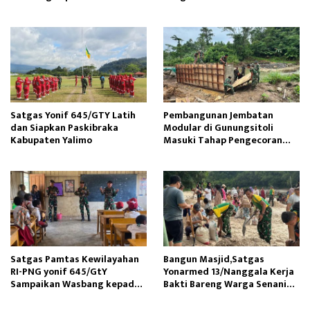
Tunas Sejahtera
Satgas Yonif 645/GTY Latih
Pembangunan Jembatan
dan Siapkan Paskibraka
Modular di Gunungsitoli
Kabupaten Yalimo
Masuki Tahap Pengecoran
Abutmen
Satgas Pamtas Kewilayahan
Bangun Masjid,Satgas
RI-PNG yonif 645/GtY
Yonarmed 13/Nanggala Kerja
Sampaikan Wasbang kepada
Bakti Bareng Warga Senaning
Siswa SDN Gunung Susu
Ambil Pasir Sungai