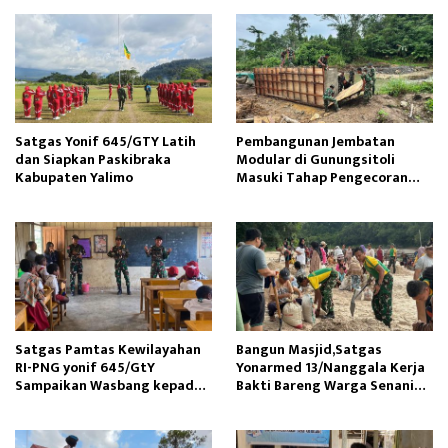
Satgas Yonif 645/GTY Latih
Pembangunan Jembatan
dan Siapkan Paskibraka
Modular di Gunungsitoli
Kabupaten Yalimo
Masuki Tahap Pengecoran
Abutmen
Satgas Pamtas Kewilayahan
Bangun Masjid,Satgas
RI-PNG yonif 645/GtY
Yonarmed 13/Nanggala Kerja
Sampaikan Wasbang kepada
Bakti Bareng Warga Senaning
Siswa SDN Gunung Susu
Ambil Pasir Sungai