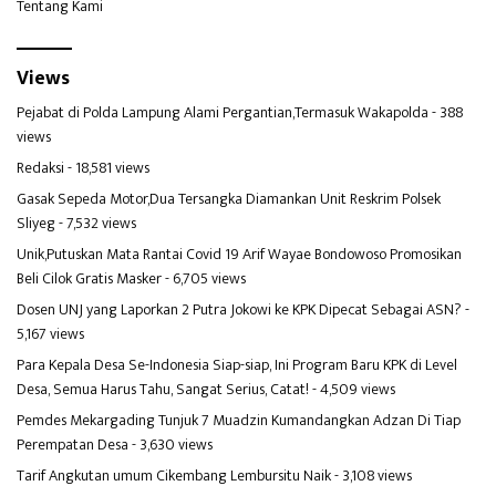
Tentang Kami
Views
Pejabat di Polda Lampung Alami Pergantian,Termasuk Wakapolda
- 388
views
Redaksi
- 18,581 views
Gasak Sepeda Motor,Dua Tersangka Diamankan Unit Reskrim Polsek
Sliyeg
- 7,532 views
Unik,Putuskan Mata Rantai Covid 19 Arif Wayae Bondowoso Promosikan
Beli Cilok Gratis Masker
- 6,705 views
Dosen UNJ yang Laporkan 2 Putra Jokowi ke KPK Dipecat Sebagai ASN?
-
5,167 views
Para Kepala Desa Se-Indonesia Siap-siap, Ini Program Baru KPK di Level
Desa, Semua Harus Tahu, Sangat Serius, Catat!
- 4,509 views
Pemdes Mekargading Tunjuk 7 Muadzin Kumandangkan Adzan Di Tiap
Perempatan Desa
- 3,630 views
Tarif Angkutan umum Cikembang Lembursitu Naik
- 3,108 views