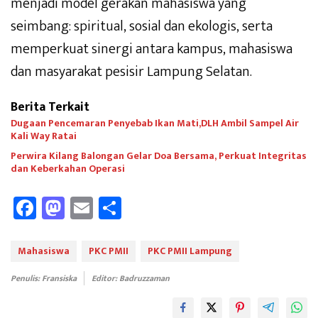
menjadi model gerakan mahasiswa yang
seimbang: spiritual, sosial dan ekologis, serta
memperkuat sinergi antara kampus, mahasiswa
dan masyarakat pesisir Lampung Selatan.
Berita Terkait
Dugaan Pencemaran Penyebab Ikan Mati,DLH Ambil Sampel Air
Kali Way Ratai
Perwira Kilang Balongan Gelar Doa Bersama, Perkuat Integritas
dan Keberkahan Operasi
Fa
M
E
Sh
ce
as
m
ar
b
to
ail
e
Mahasiswa
PKC PMII
PKC PMII Lampung
oo
d
Penulis: Fransiska
Editor: Badruzzaman
k
o