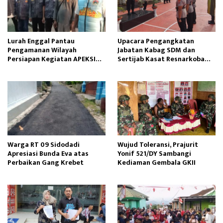
Lurah Enggal Pantau
Upacara Pengangkatan
Pengamanan Wilayah
Jabatan Kabag SDM dan
Persiapan Kegiatan APEKSI
Sertijab Kasat Resnarkoba
Outlook 2025
Dipimpin Kapolres Sinjai
Warga RT 09 Sidodadi
Wujud Toleransi, Prajurit
Apresiasi Bunda Eva atas
Yonif 521/DY Sambangi
Perbaikan Gang Krebet
Kediaman Gembala GKII