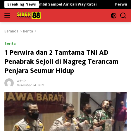
Langsung
Ambil Sampel Air Kali Way Ratai
Breaking News
Perwira Kilang Balongan 
ke
konten
Beranda
Berita
Berita
1 Perwira dan 2 Tamtama TNI AD
Penabrak Sejoli di Nagreg Terancam
Penjara Seumur Hidup
Admin
Desember 24, 2021