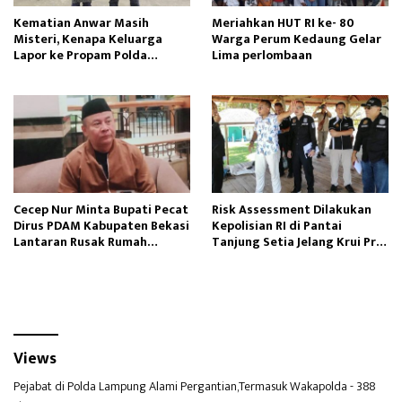
Kematian Anwar Masih
Meriahkan HUT RI ke- 80
Misteri, Kenapa Keluarga
Warga Perum Kedaung Gelar
Lapor ke Propam Polda
Lima perlombaan
Lampung?
Cecep Nur Minta Bupati Pecat
Risk Assessment Dilakukan
Dirus PDAM Kabupaten Bekasi
Kepolisian RI di Pantai
Lantaran Rusak Rumah
Tanjung Setia Jelang Krui Pro
Tangga Anaknya
WSL 2025
Views
Pejabat di Polda Lampung Alami Pergantian,Termasuk Wakapolda
- 388