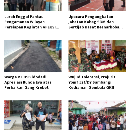
Lurah Enggal Pantau
Upacara Pengangkatan
Pengamanan Wilayah
Jabatan Kabag SDM dan
Persiapan Kegiatan APEKSI
Sertijab Kasat Resnarkoba
Outlook 2025
Dipimpin Kapolres Sinjai
Warga RT 09 Sidodadi
Wujud Toleransi, Prajurit
Apresiasi Bunda Eva atas
Yonif 521/DY Sambangi
Perbaikan Gang Krebet
Kediaman Gembala GKII