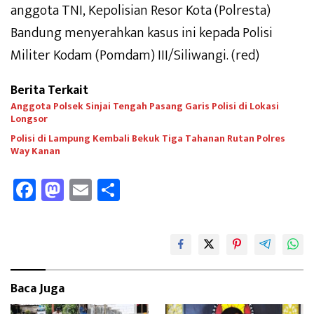
anggota TNI, Kepolisian Resor Kota (Polresta)
Bandung menyerahkan kasus ini kepada Polisi
Militer Kodam (Pomdam) III/Siliwangi. (red)
Berita Terkait
Anggota Polsek Sinjai Tengah Pasang Garis Polisi di Lokasi
Longsor
Polisi di Lampung Kembali Bekuk Tiga Tahanan Rutan Polres
Way Kanan
Fa
M
E
Sh
ce
as
m
ar
b
to
ail
e
oo
d
k
o
Baca Juga
n