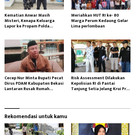
Kematian Anwar Masih
Meriahkan HUT RI ke- 80
Misteri, Kenapa Keluarga
Warga Perum Kedaung Gelar
Lapor ke Propam Polda
Lima perlombaan
Lampung?
Cecep Nur Minta Bupati Pecat
Risk Assessment Dilakukan
Dirus PDAM Kabupaten Bekasi
Kepolisian RI di Pantai
Lantaran Rusak Rumah
Tanjung Setia Jelang Krui Pro
Tangga Anaknya
WSL 2025
Rekomendasi untuk kamu