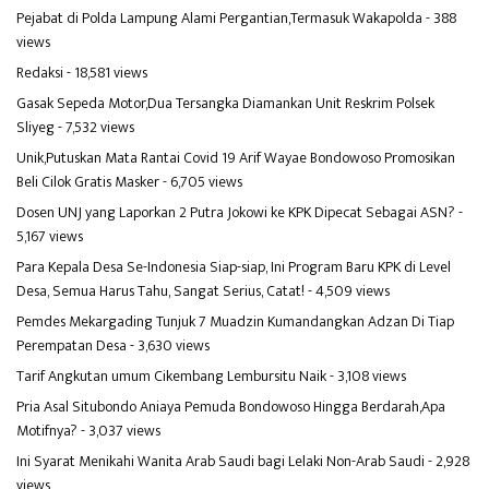
Pejabat di Polda Lampung Alami Pergantian,Termasuk Wakapolda
- 388
views
Redaksi
- 18,581 views
Gasak Sepeda Motor,Dua Tersangka Diamankan Unit Reskrim Polsek
Sliyeg
- 7,532 views
Unik,Putuskan Mata Rantai Covid 19 Arif Wayae Bondowoso Promosikan
Beli Cilok Gratis Masker
- 6,705 views
Dosen UNJ yang Laporkan 2 Putra Jokowi ke KPK Dipecat Sebagai ASN?
-
5,167 views
Para Kepala Desa Se-Indonesia Siap-siap, Ini Program Baru KPK di Level
Desa, Semua Harus Tahu, Sangat Serius, Catat!
- 4,509 views
Pemdes Mekargading Tunjuk 7 Muadzin Kumandangkan Adzan Di Tiap
Perempatan Desa
- 3,630 views
Tarif Angkutan umum Cikembang Lembursitu Naik
- 3,108 views
Pria Asal Situbondo Aniaya Pemuda Bondowoso Hingga Berdarah,Apa
Motifnya?
- 3,037 views
Ini Syarat Menikahi Wanita Arab Saudi bagi Lelaki Non-Arab Saudi
- 2,928
views