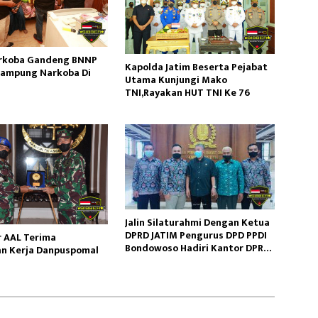
arkoba Gandeng BNNP
Kapolda Jatim Beserta Pejabat
ampung Narkoba Di
Utama Kunjungi Mako
a
TNI,Rayakan HUT TNI Ke 76
Jalin Silaturahmi Dengan Ketua
DPRD JATIM Pengurus DPD PPDI
 AAL Terima
Bondowoso Hadiri Kantor DPRD
n Kerja Danpuspomal
Surabaya