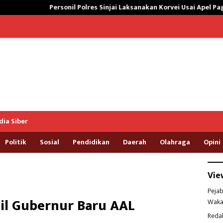
 Polres Sinjai Laksanakan Korvei Usai Apel Pagi, Peduli lingkungan
ia Siber
Politik
Sosial
Pendidikan
Daerah
Olahraga
Opini
Vie
Pejab
kil Gubernur Baru AAL
Waka
Reda