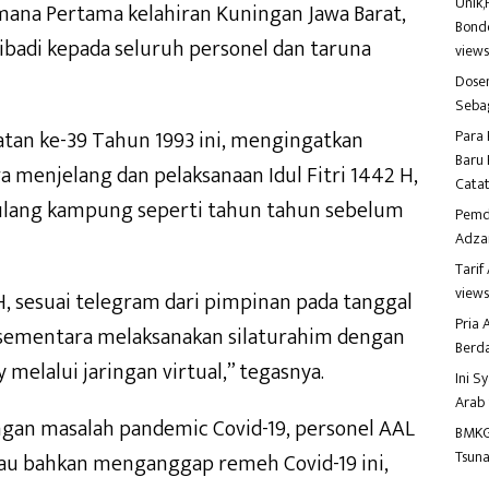
Unik,
ana Pertama kelahiran Kuningan Jawa Barat,
Bondo
ribadi kepada seluruh personel dan taruna
view
Dosen
Seba
atan ke-39 Tahun 1993 ini, mengingatkan
Para 
Baru 
 menjelang dan pelaksanaan Idul Fitri 1442 H,
Catat
pulang kampung seperti tahun tahun sebelum
Pemd
Adza
Tari
view
 H, sesuai telegram dari pimpinan pada tanggal
Pria
an sementara melaksanakan silaturahim dengan
Berd
 melalui jaringan virtual,” tegasnya.
Ini S
Arab
gan masalah pandemic Covid-19, personel AAL
BMKG
Tsuna
tau bahkan menganggap remeh Covid-19 ini,