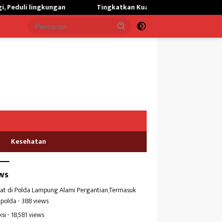
Tingkatkan Kualitas Kesehatan Masyarakat,Kilang Balongan 
Kesehatan
ws
at di Polda Lampung Alami Pergantian,Termasuk
polda
- 388 views
ksi
- 18,581 views