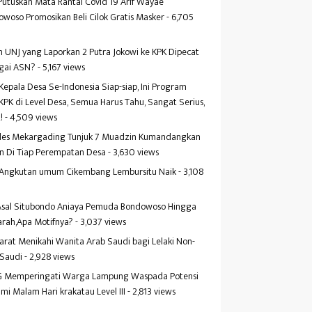
Putuskan Mata Rantai Covid 19 Arif Wayae
woso Promosikan Beli Cilok Gratis Masker
- 6,705
s
 UNJ yang Laporkan 2 Putra Jokowi ke KPK Dipecat
gai ASN?
- 5,167 views
Kepala Desa Se-Indonesia Siap-siap, Ini Program
KPK di Level Desa, Semua Harus Tahu, Sangat Serius,
!
- 4,509 views
es Mekargading Tunjuk 7 Muadzin Kumandangkan
n Di Tiap Perempatan Desa
- 3,630 views
f Angkutan umum Cikembang Lembursitu Naik
- 3,108
s
 Asal Situbondo Aniaya Pemuda Bondowoso Hingga
arah,Apa Motifnya?
- 3,037 views
yarat Menikahi Wanita Arab Saudi bagi Lelaki Non-
 Saudi
- 2,928 views
 Memperingati Warga Lampung Waspada Potensi
mi Malam Hari krakatau Level III
- 2,813 views