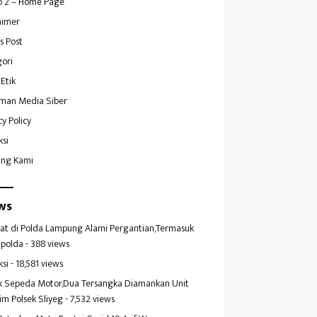
 2 – Home Page
aimer
s Post
ori
Etik
man Media Siber
cy Policy
ksi
ang Kami
ws
at di Polda Lampung Alami Pergantian,Termasuk
polda
- 388 views
ksi
- 18,581 views
k Sepeda Motor,Dua Tersangka Diamankan Unit
im Polsek Sliyeg
- 7,532 views