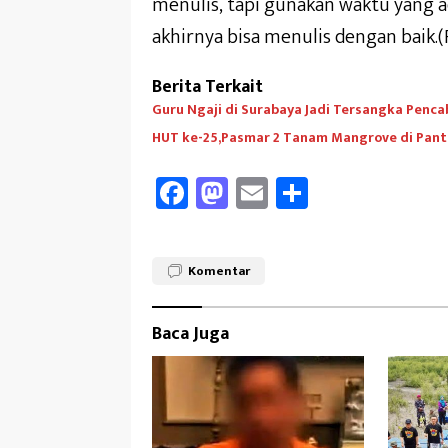
menulis, tapi gunakan waktu yang ad
akhirnya bisa menulis dengan baik.(
Berita Terkait
Guru Ngaji di Surabaya Jadi Tersangka Penca
HUT ke-25,Pasmar 2 Tanam Mangrove di Pant
Fa
M
E
Sh
ce
as
m
ar
b
to
ail
e
Komentar
oo
d
k
o
Baca Juga
n