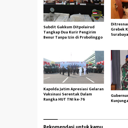
Ditresn
Subdit Gakkum Ditpolairud
Grebek K
Tangkap Dua Kurir Pengirim
Surabay
Benur Tanpa Izin di Probolinggo
Kapolda Jatim Apresiasi Gelaran
Vaksinasi Serentak Dalam
Gubernur
Rangka HUT TNI ke-76
Kunjunga
Rekomendasi untuk kamu