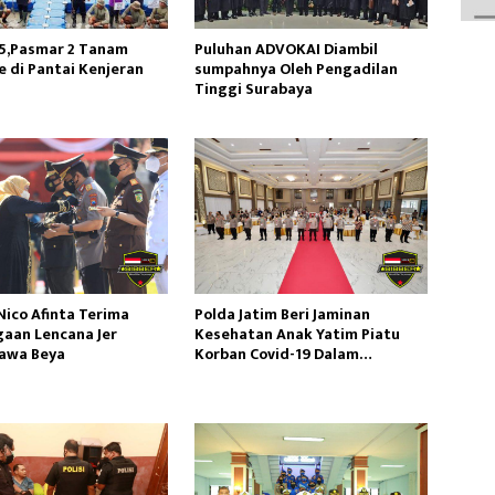
5,Pasmar 2 Tanam
Puluhan ADVOKAI Diambil
 di Pantai Kenjeran
sumpahnya Oleh Pengadilan
a
Tinggi Surabaya
 Nico Afinta Terima
Polda Jatim Beri Jaminan
aan Lencana Jer
Kesehatan Anak Yatim Piatu
awa Beya
Korban Covid-19 Dalam
Launching Yankes Luar biasa