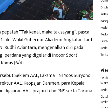
Demo
Discl
Index
Kateg
Kode 
 pepatah “Tak kenal, maka tak sayang”, pasca
Pedo
21 lalu, Wakil Gubernur Akademi Angkatan Laut
Priva
 Rudhi Aviantara, mengenalkan diri pada
Reda
i perdana yang digelar di Indoor Sport,
Tent
Kamis (6/4).
Vie
rsebut Seklem AAL, Laksma TNI Yoos Suryono
Pejab
Direktur AAL, Kaopsjar, Danmen, para Kepala
Waka
dijajaran AAL, prajurit dan PNS serta Taruna
Reda
Gasa
Reskr