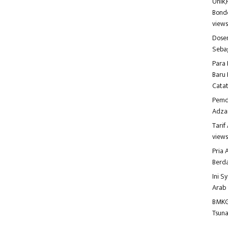
Unik,
Bondo
view
Dosen
Seba
Para 
Baru 
Catat
Pemd
Adza
Tari
view
Pria
Berd
Ini S
Arab
BMKG
Tsuna