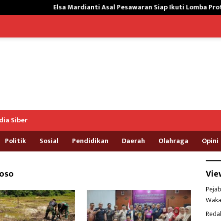
Elsa Mardianti Asal Pesawaran Siap Ikuti Lomba Protokol Upaca
ia Siber
Politik
Sosial
Pendidikan
Daerah
Olahraga
Opini
woso
Vie
Pejab
Waka
Reda