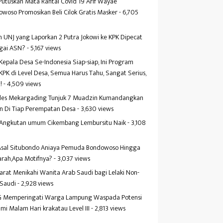
Putuskan Mata Rantai Covid 19 Arif Wayae
woso Promosikan Beli Cilok Gratis Masker
- 6,705
s
 UNJ yang Laporkan 2 Putra Jokowi ke KPK Dipecat
gai ASN?
- 5,167 views
Kepala Desa Se-Indonesia Siap-siap, Ini Program
KPK di Level Desa, Semua Harus Tahu, Sangat Serius,
!
- 4,509 views
es Mekargading Tunjuk 7 Muadzin Kumandangkan
n Di Tiap Perempatan Desa
- 3,630 views
f Angkutan umum Cikembang Lembursitu Naik
- 3,108
s
 Asal Situbondo Aniaya Pemuda Bondowoso Hingga
arah,Apa Motifnya?
- 3,037 views
yarat Menikahi Wanita Arab Saudi bagi Lelaki Non-
 Saudi
- 2,928 views
 Memperingati Warga Lampung Waspada Potensi
mi Malam Hari krakatau Level III
- 2,813 views