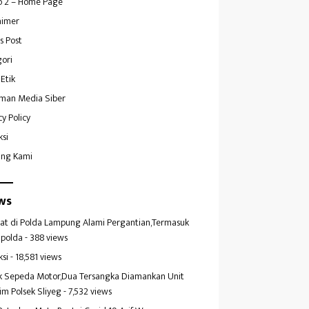
 2 – Home Page
aimer
s Post
ori
Etik
man Media Siber
cy Policy
ksi
ang Kami
ws
at di Polda Lampung Alami Pergantian,Termasuk
polda
- 388 views
ksi
- 18,581 views
k Sepeda Motor,Dua Tersangka Diamankan Unit
im Polsek Sliyeg
- 7,532 views