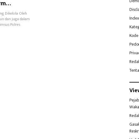
Demo
rm
Discl
ng Dikelola Oleh
Index
un dan juga dalam
imsus Polres
Kateg
Kode 
Pedo
Priva
Reda
Tent
Vie
Pejab
Waka
Reda
Gasa
Reskr