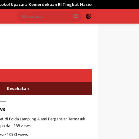
ra Kemerdekaan RI Tingkat Nasional
Satgas Yonif 645/GTY G
Kesehatan
ws
at di Polda Lampung Alami Pergantian,Termasuk
polda
- 388 views
ksi
- 18,581 views