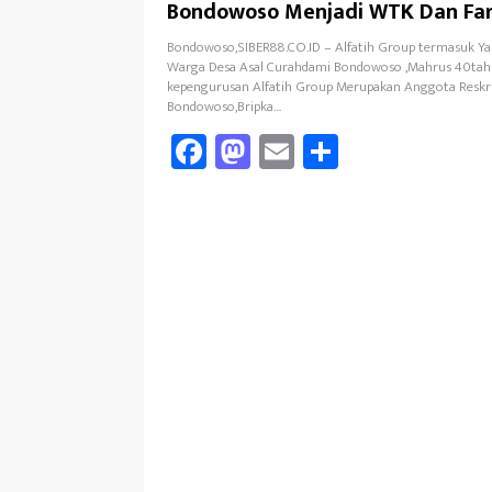
Bondowoso Menjadi WTK Dan Fa
Education
Bondowoso,SIBER88.CO.ID – Alfatih Group termasuk Ya
Warga Desa Asal Curahdami Bondowoso ,Mahrus 40tah
kepengurusan Alfatih Group Merupakan Anggota Reskr
Bondowoso,Bripka…
Fa
M
E
Sh
ce
as
m
ar
b
to
ail
e
oo
d
k
o
n