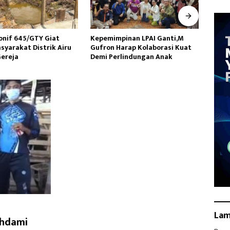
inan LPAI Ganti,M
Wakasad Tekankan Pentingnya
Danr
arap Kolaborasi Kuat
Komunikasi kepada
Ziara
lindungan Anak
Dansatkowil
HUT k
La
ahdami