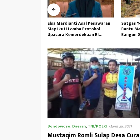
ti Asal Pesawaran
Satgas Yonif 645/GTY Giat
Kepemimp
omba Protokol
Bantu Masyarakat Distrik Airu
Gufron H
erdekaan RI
Bangun Gereja ‎
Demi Per
ional
Bondowoso
,
Daerah
,
TNI/POLRI
Maret 28, 2021
Mustaqim Romli Sulap Desa Cur